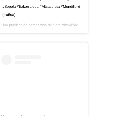
#Sopela #Ezkerraldea #Altsasu eta #Mendillorri
(Iruñea)
Una publicación compartida de
Sare #IzanBidea
(@sareherritarra)
rritarra) el
13 Jun, 2020 a las 1:47 PDT