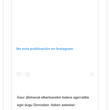
Ver esta publicación en Instagram
Gaur @etxerat elkartearekin batera agerraldia
egin dugu Donostian. Azken asteetan