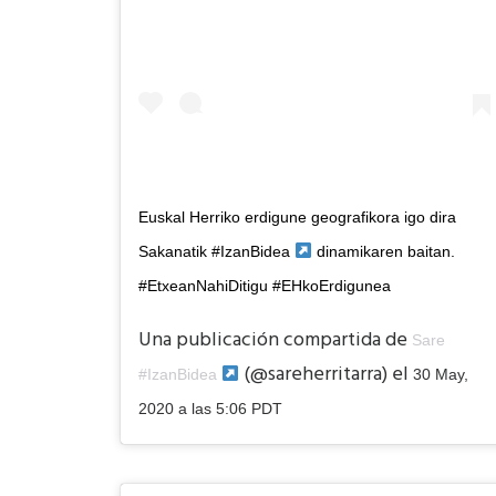
Euskal Herriko erdigune geografikora igo dira
Sakanatik #IzanBidea
dinamikaren baitan.
#EtxeanNahiDitigu #EHkoErdigunea
Una publicación compartida de
Sare
(@sareherritarra) el
#IzanBidea
30 May,
2020 a las 5:06 PDT