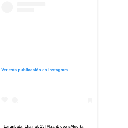
Ver esta publicación en Instagram
[Larunbata, Ekainak 13] #IzanBidea #Algorta