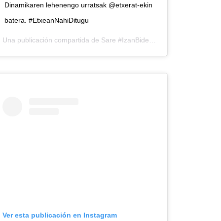
Dinamikaren lehenengo urratsak @etxerat-ekin
batera. #EtxeanNahiDitugu
Una publicación compartida de
Sare #IzanBidea
(@sareherritarra)
rritarra) el
26 May, 2020 a las 4:31 PDT
Ver esta publicación en Instagram