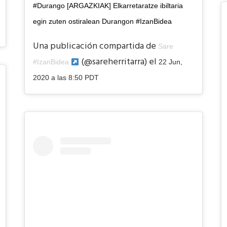
#Durango [ARGAZKIAK] Elkarretaratze ibiltaria
egin zuten ostiralean Durangon #IzanBidea
Una publicación compartida de
Sare
(@sareherritarra) el
#IzanBidea
22 Jun,
2020 a las 8:50 PDT