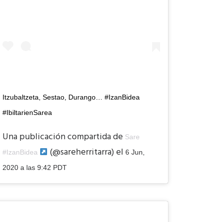
Itzubaltzeta, Sestao, Durango… #IzanBidea
#IbiltarienSarea
Una publicación compartida de
Sare
(@sareherritarra) el
#IzanBidea
6 Jun,
2020 a las 9:42 PDT