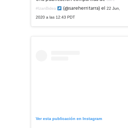
(@sareherritarra) el
#IzanBidea
22 Jun,
2020 a las 12:43 PDT
Ver esta publicación en Instagram