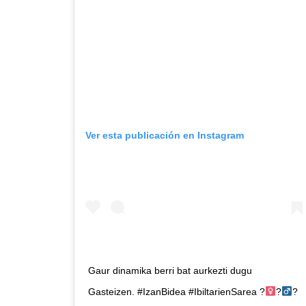
Ver esta publicación en Instagram
Gaur dinamika berri bat aurkezti dugu
Gasteizen. #IzanBidea #IbiltarienSarea ?‍
?‍
?‍