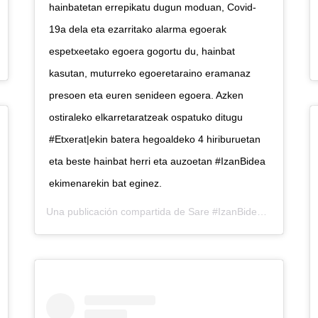
hainbatetan errepikatu dugun moduan, Covid-
19a dela eta ezarritako alarma egoerak
espetxeetako egoera gogortu du, hainbat
(@sareherritarra) el
22 May, 2020 a las 3:54 PDT
kasutan, muturreko egoeretaraino eramanaz
presoen eta euren senideen egoera. Azken
ostiraleko elkarretaratzeak ospatuko ditugu
#Etxerat|ekin batera hegoaldeko 4 hiriburuetan
eta beste hainbat herri eta auzoetan #IzanBidea
ekimenarekin bat eginez.
Una publicación compartida de
Sare #IzanBidea
(@sarehe