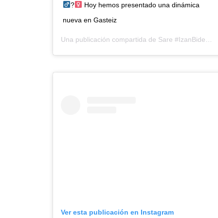
?‍
Hoy hemos presentado una dinámica
nueva en Gasteiz
Una publicación compartida de
Sare #IzanBidea
Ver esta publicación en Instagram