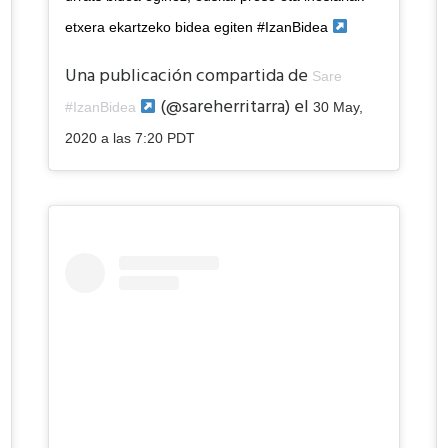
etxera ekartzeko bidea egiten #IzanBidea
Una publicación compartida de
Sare
(@sareherritarra) el
#IzanBidea
30 May,
2020 a las 7:20 PDT