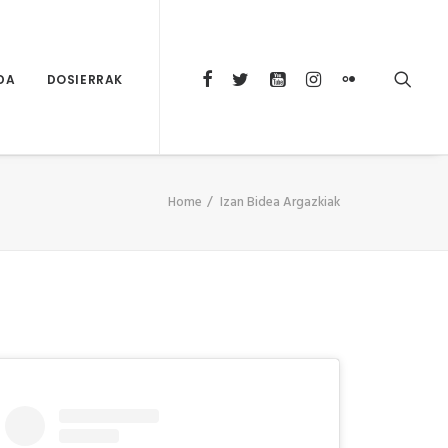
DA
DOSIERRAK
Home
Izan Bidea Argazkiak