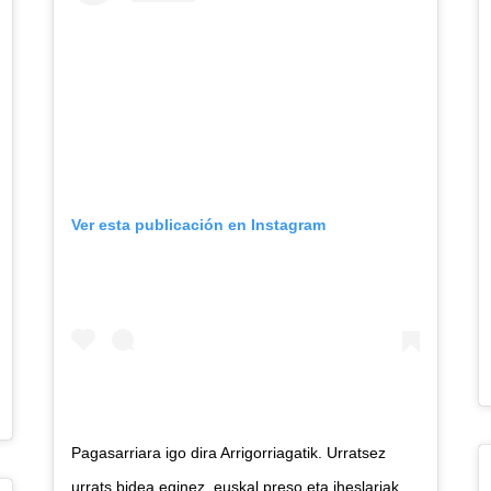
Ver esta publicación en Instagram
Pagasarriara igo dira Arrigorriagatik. Urratsez
urrats bidea eginez, euskal preso eta iheslariak