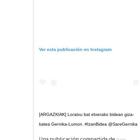
Ver esta publicación en Instagram
[ARGAZKIAK] Loratxu bat etxerako bidean giza-
katea Gernika-Lumon. #IzanBidea @SareGernika
Una publicación compartida de
Sare