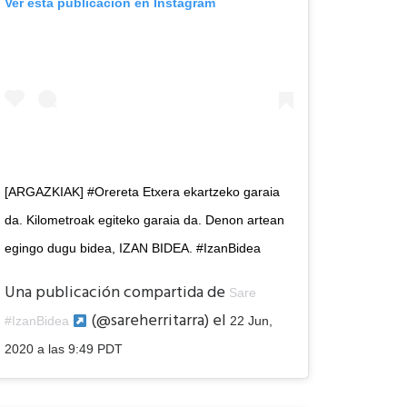
Ver esta publicación en Instagram
[ARGAZKIAK] #Orereta Etxera ekartzeko garaia
da. Kilometroak egiteko garaia da. Denon artean
egingo dugu bidea, IZAN BIDEA. #IzanBidea
Una publicación compartida de
Sare
(@sareherritarra) el
#IzanBidea
22 Jun,
2020 a las 9:49 PDT