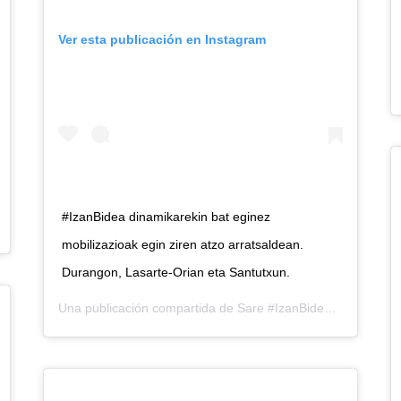
Ver esta publicación en Instagram
#IzanBidea dinamikarekin bat eginez
(@sareherritarra) el
9 Jun, 2020 a las 3:57 PDT
mobilizazioak egin ziren atzo arratsaldean.
Durangon, Lasarte-Orian eta Santutxun.
Una publicación compartida de
Sare #IzanBidea
(@sarehe