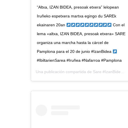
“Altxa, IZAN BIDEA, presoak etxera” lelopean
Iruñeko espetxera martxa egingo du SAREk
ekainaren 20an
Con el
lema «altxa, IZAN BIDEA, presoak etxera» SARE
organiza una marcha hasta la cárcel de
Pamplona para el 20 de junio #IzanBidea
#IbiltarienSarea #Iruñea #Nafarroa #Pamplona
Una publicación compartida de
Sare #IzanBidea