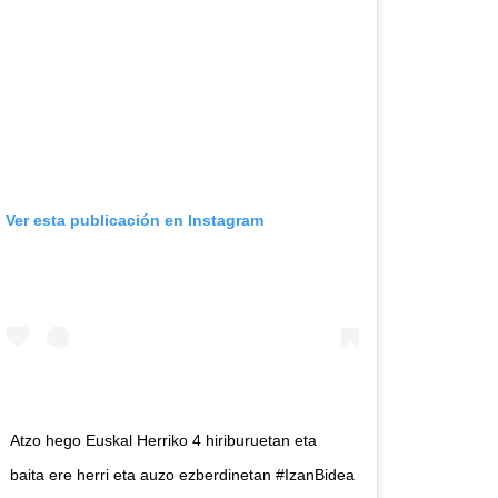
Ver esta publicación en Instagram
Atzo hego Euskal Herriko 4 hiriburuetan eta
baita ere herri eta auzo ezberdinetan #IzanBidea