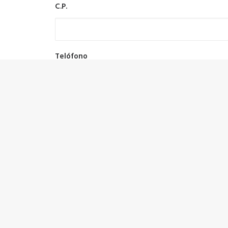
C.P.
Telófono
E-mail