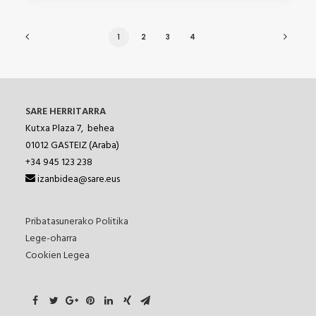
1
2
3
4
SARE HERRITARRA
Kutxa Plaza 7, behea
01012
GASTEIZ (Araba)
+34 945 123 238
izanbidea@sare.eus
Pribatasunerako Politika
Lege-oharra
Cookien Legea