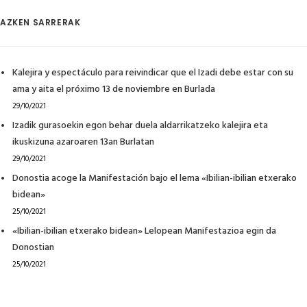
AZKEN SARRERAK
Kalejira y espectáculo para reivindicar que el Izadi debe estar con su
ama y aita el próximo 13 de noviembre en Burlada
29/10/2021
Izadik gurasoekin egon behar duela aldarrikatzeko kalejira eta
ikuskizuna azaroaren 13an Burlatan
29/10/2021
Donostia acoge la Manifestación bajo el lema «Ibilian-ibilian etxerako
bidean»
25/10/2021
«Ibilian-ibilian etxerako bidean» Lelopean Manifestazioa egin da
Donostian
25/10/2021