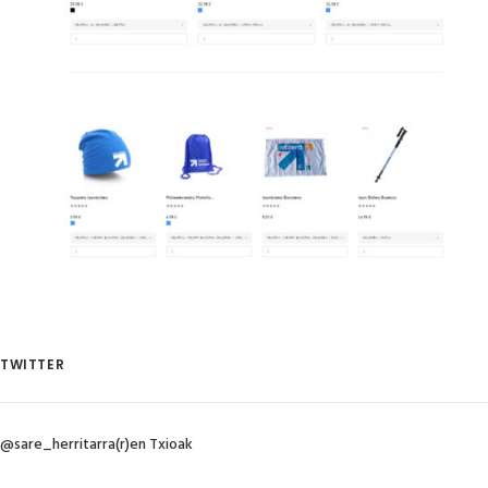
TWITTER
@sare_herritarra(r)en Txioak