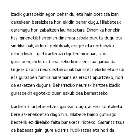
Izadik gurasoekin egon behar du, eta hain bortitza izan
daitekeen bereizketa hori ekidin behar dugu. Hilabeteak
daramagu hori zabaltzen lau haizetara. Dinamika honekin
hasi ginenetik harreman dinamika zabala burutu dugu eta
sindikatuak, alderdi politikoak, eragile eta norbanako
ezberdinak… garbi adierazi diguten moduan, izadi
gurasoengandik ez banatzeko kontsentsua garbia da.
Legeak baditu neurri ezberdinak banaketa ekidin eta izadi
eta gurasoen familia harremana ez erabat apurtzeko, hori
da eskatzen duguna. Beharrezko neurriak hartzea izadik
gurasoekin egoteko duen eskubidea bermatzeko.
Izadiren 3. urtebetetzea gainean dugu, atzera kontaketa
bere azkenekoetan dago hiru hilabete baino gutxiago
besterik ez direlako falta banaketa iristeko. Garrantzitsua
da babesaz gain, gure aldarria irudikatzea eta hori da