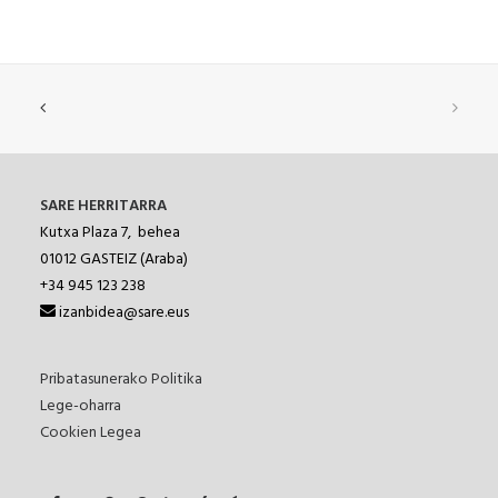
SARE HERRITARRA
Kutxa Plaza 7, behea
01012
GASTEIZ (Araba)
+34 945 123 238
izanbidea@sare.eus
Pribatasunerako Politika
Lege-oharra
Cookien Legea