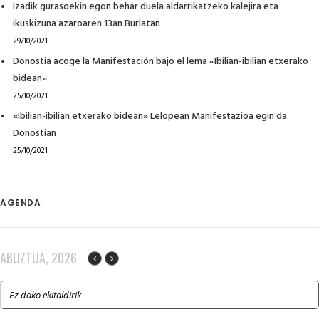
Izadik gurasoekin egon behar duela aldarrikatzeko kalejira eta
ikuskizuna azaroaren 13an Burlatan
29/10/2021
Donostia acoge la Manifestación bajo el lema «Ibilian-ibilian etxerako
bidean»
25/10/2021
«Ibilian-ibilian etxerako bidean» Lelopean Manifestazioa egin da
Donostian
25/10/2021
AGENDA
ABUZTUA, 2026
Ez dako ekitaldirik