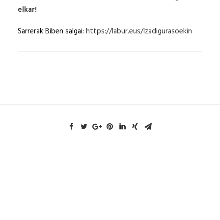
elkar!
Sarrerak Biben salgai:
https://labur.eus/Izadigurasoekin