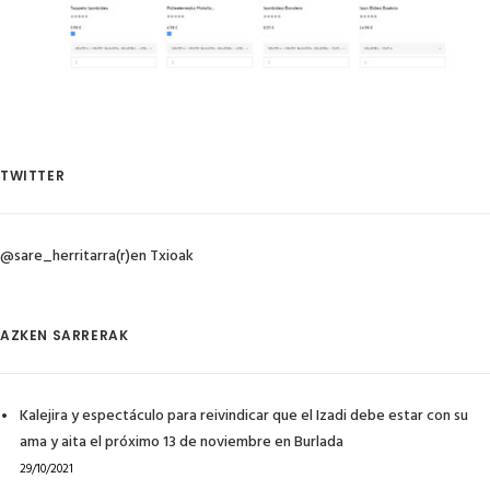
TWITTER
@sare_herritarra(r)en Txioak
AZKEN SARRERAK
Kalejira y espectáculo para reivindicar que el Izadi debe estar con su
ama y aita el próximo 13 de noviembre en Burlada
29/10/2021