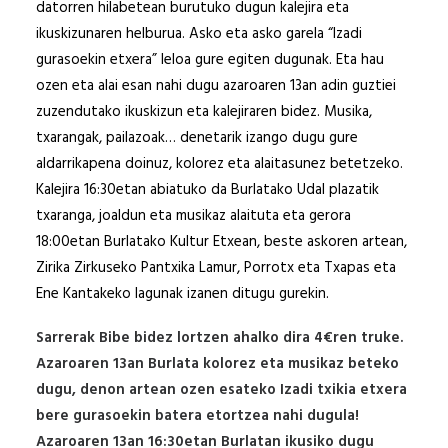
datorren hilabetean burutuko dugun kalejira eta
ikuskizunaren helburua. Asko eta asko garela “Izadi
gurasoekin etxera” leloa gure egiten dugunak. Eta hau
ozen eta alai esan nahi dugu azaroaren 13an adin guztiei
zuzendutako ikuskizun eta kalejiraren bidez. Musika,
txarangak, pailazoak… denetarik izango dugu gure
aldarrikapena doinuz, kolorez eta alaitasunez betetzeko.
Kalejira 16:30etan abiatuko da Burlatako Udal plazatik
txaranga, joaldun eta musikaz alaituta eta gerora
18:00etan Burlatako Kultur Etxean, beste askoren artean,
Zirika Zirkuseko Pantxika Lamur, Porrotx eta Txapas eta
Ene Kantakeko lagunak izanen ditugu gurekin.
Sarrerak Bibe bidez lortzen ahalko dira 4€ren truke.
Azaroaren 13an Burlata kolorez eta musikaz beteko
dugu, denon artean ozen esateko Izadi txikia etxera
bere gurasoekin batera etortzea nahi dugula!
Azaroaren 13an 16:30etan Burlatan ikusiko dugu