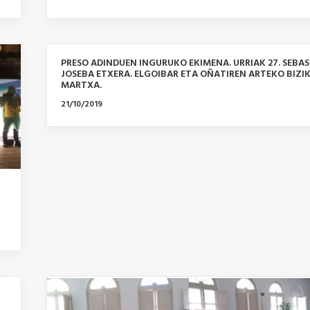
PRESO ADINDUEN INGURUKO EKIMENA. URRIAK 27. SEBAS
JOSEBA ETXERA. ELGOIBAR ETA OÑATIREN ARTEKO BIZI
MARTXA.
21/10/2019