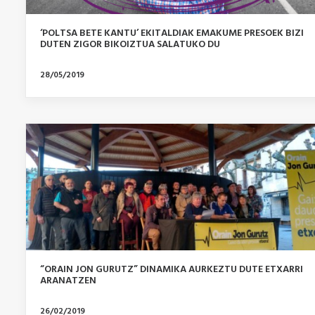
‘POLTSA BETE KANTU’ EKITALDIAK EMAKUME PRESOEK BIZI
DUTEN ZIGOR BIKOIZTUA SALATUKO DU
28/05/2019
“ORAIN JON GURUTZ” DINAMIKA AURKEZTU DUTE ETXARRI
ARANATZEN
26/02/2019