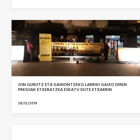
JON GURUTZ ETA GAINONTZEKO LARRIKI GAIXO DIREN
PRESOAK ETXERATZEA ESKATU DUTE ETXARRIN
28/12/2019