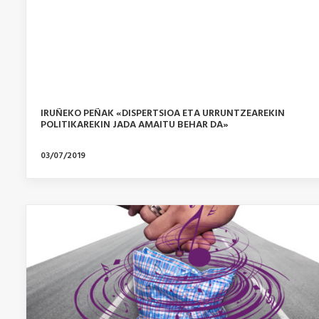
IRUÑEKO PEÑAK «DISPERTSIOA ETA URRUNTZEAREKIN
POLITIKAREKIN JADA AMAITU BEHAR DA»
03/07/2019