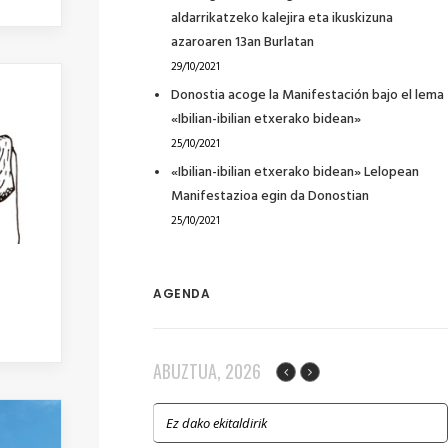
aldarrikatzeko kalejira eta ikuskizuna
azaroaren 13an Burlatan
29/10/2021
Donostia acoge la Manifestación bajo el lema
«Ibilian-ibilian etxerako bidean»
25/10/2021
«Ibilian-ibilian etxerako bidean» Lelopean
Manifestazioa egin da Donostian
25/10/2021
AGENDA
ABUZTUA, 2026
Ez dako ekitaldirik