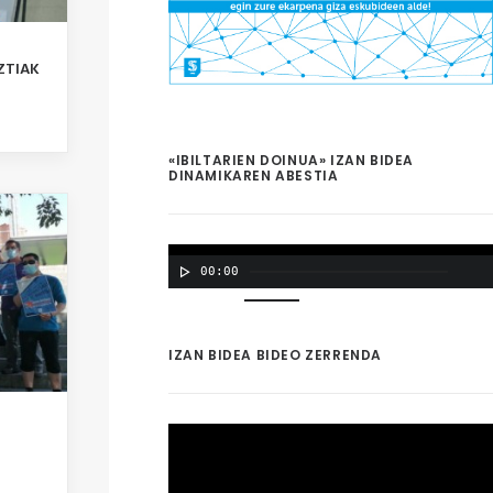
ZTIAK
«IBILTARIEN DOINUA» IZAN BIDEA
DINAMIKAREN ABESTIA
00:00
00:00
IZAN BIDEA BIDEO ZERRENDA