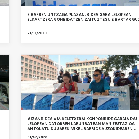
EIBARREN UNTZAGA PLAZAN. BIDEA GARA LELOPEAN,
ELKARTZERA GONBIDATZEN ZAITUZTEGU EIBARTAR GU
21/12/2020
#IZANBIDEA #MIKELETXERA! KONPONBIDE GARAIA DA!
LELOPEAN DATORREN LARUNBATEAN MANIFESTAZIOA
ANTOLATU DU SAREK MIKEL BARRIOS AUZOKIDEAREN
ESPETXERATZEA SALATZEKO.
01/07/2020