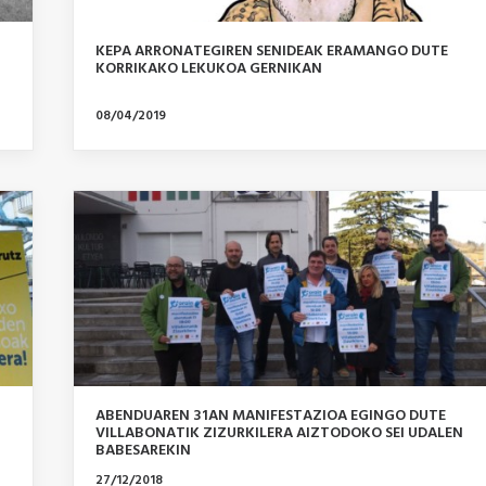
KEPA ARRONATEGIREN SENIDEAK ERAMANGO DUTE
KORRIKAKO LEKUKOA GERNIKAN
08/04/2019
ABENDUAREN 31AN MANIFESTAZIOA EGINGO DUTE
VILLABONATIK ZIZURKILERA AIZTODOKO SEI UDALEN
BABESAREKIN
27/12/2018