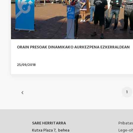
ORAIN PRESOAK DINAMIKAKO AURKEZPENA EZKERRALDEAN
25/09/2018
1
SARE HERRITARRA
Pribatas
Kutxa Plaza 7, behea
Lege-oh