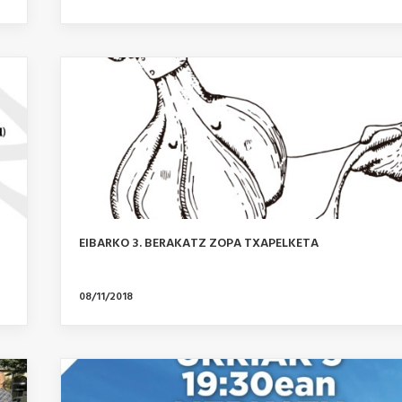
EIBARKO 3. BERAKATZ ZOPA TXAPELKETA
08/11/2018