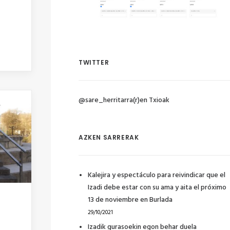
TWITTER
@sare_herritarra(r)en Txioak
AZKEN SARRERAK
Kalejira y espectáculo para reivindicar que el
Izadi debe estar con su ama y aita el próximo
13 de noviembre en Burlada
29/10/2021
Izadik gurasoekin egon behar duela