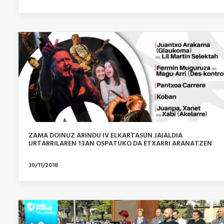
ZAMA DOINUZ ARINDU IV ELKARTASUN JAIALDIA
URTARRILAREN 13AN OSPATUKO DA ETXARRI ARANATZEN
30/11/2018