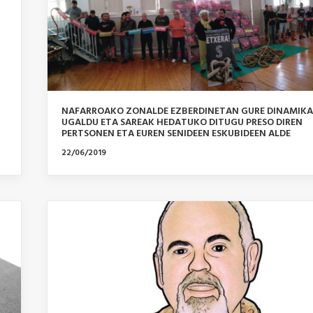
NAFARROAKO ZONALDE EZBERDINETAN GURE DINAMIK
UGALDU ETA SAREAK HEDATUKO DITUGU PRESO DIREN
PERTSONEN ETA EUREN SENIDEEN ESKUBIDEEN ALDE
22/06/2019