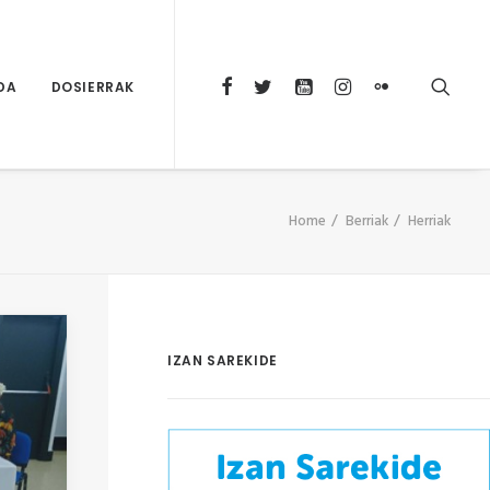
DA
DOSIERRAK
Home
Berriak
Herriak
IZAN SAREKIDE