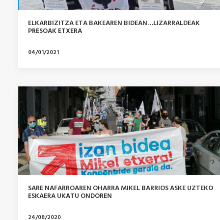
ELKARBIZITZA ETA BAKEAREN BIDEAN…LIZARRALDEAK
PRESOAK ETXERA
04/01/2021
SARE NAFARROAREN OHARRA MIKEL BARRIOS ASKE UZTEKO
ESKAERA UKATU ONDOREN
24/08/2020