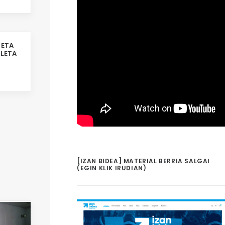
 ETA
KLETA
[IZAN BIDEA] MATERIAL BERRIA SALGAI
(EGIN KLIK IRUDIAN)