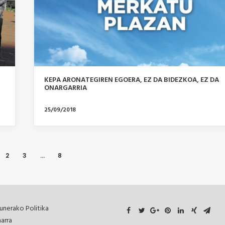
KEPA ARONATEGIREN EGOERA, EZ DA BIDEZKOA, EZ DA
ONARGARRIA
25/09/2018
2
3
…
8
unerako Politika
arra