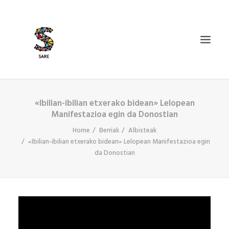
«Ibilian-ibilian etxerako bidean» Lelopean
IZAN BIDEA
Manifestazioa egin da Donostian
ZER DA SARE?
Home
Berriak
Albisteak
BAZKIDETU
«Ibilian-ibilian etxerako bidean» Lelopean Manifestazioa egin
da Donostian
BERRIAK
AGENDA
DOSIERRAK
SEARCH