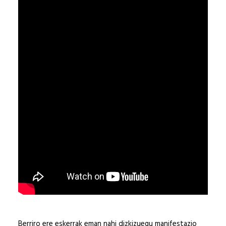
Berriro ere eskerrak eman nahi dizkizuegu manifestazio