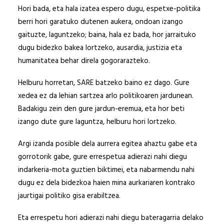
Hori bada, eta hala izatea espero dugu, espetxe-politika
berri hori garatuko dutenen aukera, ondoan izango
gaituzte, laguntzeko; baina, hala ez bada, hor jarraituko
dugu bidezko bakea lortzeko, ausardia, justizia eta
humanitatea behar direla gogorarazteko.
Helburu horretan, SARE batzeko baino ez dago. Gure
xedea ez da lehian sartzea arlo politikoaren jardunean.
Badakigu zein den gure jardun-eremua, eta hor beti
izango dute gure laguntza, helburu hori lortzeko.
Argi izanda posible dela aurrera egitea ahaztu gabe eta
gorrotorik gabe, gure errespetua adierazi nahi diegu
indarkeria-mota guztien biktimei, eta nabarmendu nahi
dugu ez dela bidezkoa haien mina aurkariaren kontrako
jaurtigai politiko gisa erabiltzea.
Eta errespetu hori adierazi nahi diegu bateragarria delako