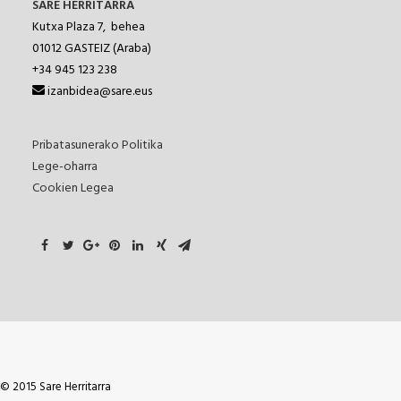
SARE HERRITARRA
Kutxa Plaza 7, behea
01012
GASTEIZ (Araba)
+34 945 123 238
izanbidea@sare.eus
Pribatasunerako Politika
Lege-oharra
Cookien Legea
© 2015 Sare Herritarra