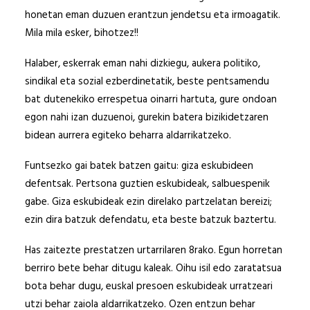
honetan eman duzuen erantzun jendetsu eta irmoagatik.
Mila mila esker, bihotzez!!
Halaber, eskerrak eman nahi dizkiegu, aukera politiko,
sindikal eta sozial ezberdinetatik, beste pentsamendu
bat dutenekiko errespetua oinarri hartuta, gure ondoan
egon nahi izan duzuenoi, gurekin batera bizikidetzaren
bidean aurrera egiteko beharra aldarrikatzeko.
Funtsezko gai batek batzen gaitu: giza eskubideen
defentsak. Pertsona guztien eskubideak, salbuespenik
gabe. Giza eskubideak ezin direlako partzelatan bereizi;
ezin dira batzuk defendatu, eta beste batzuk baztertu.
Has zaitezte prestatzen urtarrilaren 8rako. Egun horretan
berriro bete behar ditugu kaleak. Oihu isil edo zaratatsua
bota behar dugu, euskal presoen eskubideak urratzeari
utzi behar zaiola aldarrikatzeko. Ozen entzun behar