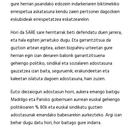
gure herrian jasandako edozein indarkeriaren biktimekiko
errespetua askatasuna kendu zaien pertsonei dagozkien
eskubideak errespetatzea eskatzearekin.
Hori da SARE sare herritarrak beti defendatu duen jarrera,
eta hala egiten jarraituko dugu. Eta garrantzitsua da
guztion artean egitea, azken bizpahiru urteetan gure
herrian egin izan denaren baliorik garrantzitsuena
gehiengo politiko, sindikal eta sozialaren adostasuna
gauzatzea izan baita, seguruenik; erakundeetan eta
kaleetan islatuta dagoen adostasuna, hain zuzen.
Eutsi diezaiogun adostasun horri, aukera emango baitigu
Madrilgo eta Parisko gobernuen aurrean euskal gehiengo
politikoaren % 80k eta euskal sindikatu guztien
adostasunak emandako babesarekin aurkezteko. Argi izan
behar dugu datu hori, hor baitago gure indarra.