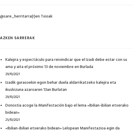
@sare_herritarra(r)en Txioak
AZKEN SARRERAK
Kalejira y espectáculo para reivindicar que el Izadi debe estar con su
ama y aita el próximo 13 de noviembre en Burlada
29/10/2021
Izadik gurasoekin egon behar duela aldarrikatzeko kalejira eta
ikuskizuna azaroaren 13an Burlatan
29/10/2021
Donostia acoge la Manifestación bajo el lema «Ibilian-ibilian etxerako
bidean»
25/10/2021
«Ibilian-ibilian etxerako bidean» Lelopean Manifestazioa egin da