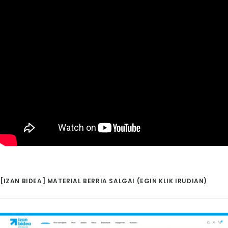
[IZAN BIDEA] MATERIAL BERRIA SALGAI (EGIN KLIK IRUDIAN)