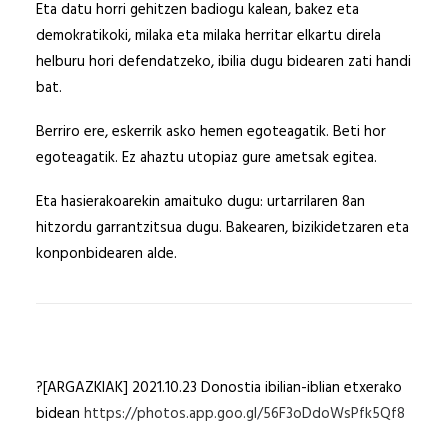
Eta datu horri gehitzen badiogu kalean, bakez eta
demokratikoki, milaka eta milaka herritar elkartu direla
helburu hori defendatzeko, ibilia dugu bidearen zati handi
bat.
Berriro ere, eskerrik asko hemen egoteagatik. Beti hor
egoteagatik. Ez ahaztu utopiaz gure ametsak egitea.
Eta hasierakoarekin amaituko dugu: urtarrilaren 8an
hitzordu garrantzitsua dugu. Bakearen, bizikidetzaren eta
konponbidearen alde.
?[ARGAZKIAK] 2021.10.23 Donostia ibilian-iblian etxerako
bidean
https://photos.app.goo.gl/56F3oDdoWsPfk5Qf8