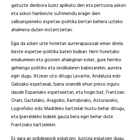
gaituzte denbora luzez aplikatu den eta pertsona askori
eta askori hainbeste sufrimendu eragin dien
salbuespeneko espetxe-politika bertan behera uzteko
ahalmena duten instantzietan.
Egia da azken urte honetan aurrerapausoak eman direla
beste espetxe-politika baten bidean. Herri honetako
emakumeen eta gizonen ahaleginari esker, gure herriko
gehiengo politiko eta sindikalaren babesarekin, aurrera
egin dugu. Atzean utzi ditugu Levante, Andaluzia edo
Galiziako espetxeak, baina oraindik ehun preso inguru
daude Espainiako espetxeetan, eta hogei bat, Frantzian.
Orain, Gaztelako, Aragoiko, Kantabriako, Asturiaseko,
Logroñoko edo Madrileko kartzelak hustu behar ditugu,
eta Iparraldeko kideek gauza bera egin behar dute
Frantziako kartzelekin.
Ez gara ari pribilegiorik eskatzen. Justizia eskatzen dugu.