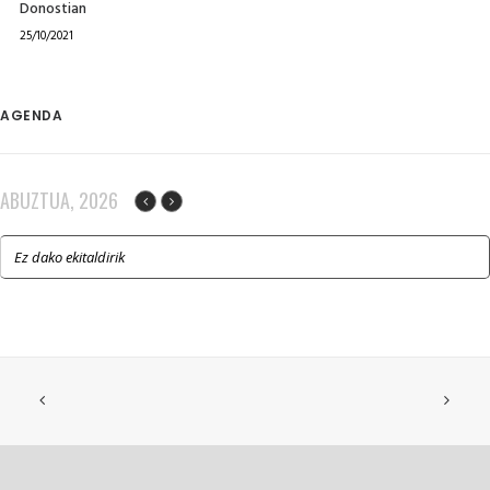
Donostian
25/10/2021
AGENDA
ABUZTUA, 2026
Ez dako ekitaldirik