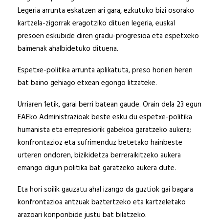
Legeria arrunta eskatzen ari gara, ezkutuko bizi osorako
kartzela-zigorrak eragotziko dituen legeria, euskal
presoen eskubide diren gradu-progresioa eta espetxeko
baimenak ahalbidetuko dituena.
Espetxe-politika arrunta aplikatuta, preso horien heren
bat baino gehiago etxean egongo litzateke.
Urriaren 1etik, garai berri batean gaude. Orain dela 23 egun
EAEko Administrazioak beste esku du espetxe-politika
humanista eta errepresiorik gabekoa garatzeko aukera;
konfrontazioz eta sufrimenduz betetako hainbeste
urteren ondoren, bizikidetza berreraikitzeko aukera
emango digun politika bat garatzeko aukera dute.
Eta hori soilik gauzatu ahal izango da guztiok gai bagara
konfrontazioa antzuak baztertzeko eta kartzeletako
arazoari konponbide justu bat bilatzeko.