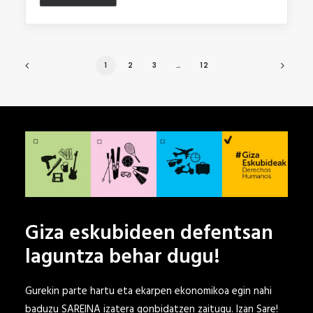
1
2
3
…
12
Giza eskubideen defentsan
laguntza behar dugu!
Gurekin parte hartu eta ekarpen ekonomikoa egin nahi
baduzu SAREINA izatera gonbidatzen zaitugu.
Izan Sare!