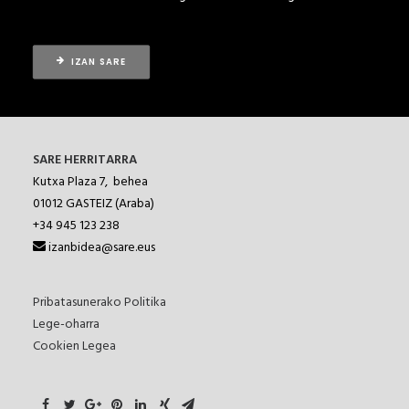
IZAN SARE
SARE HERRITARRA
Kutxa Plaza 7, behea
01012
GASTEIZ (Araba)
+34 945 123 238
izanbidea@sare.eus
Pribatasunerako Politika
Lege-oharra
Cookien Legea