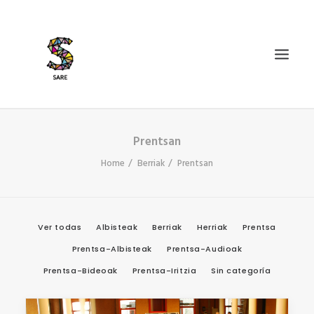
Prentsan
IZAN BIDEA
Home
Berriak
Prentsan
ZER DA SARE?
BAZKIDETU
BERRIAK
Ver todas
Albisteak
Berriak
Herriak
Prentsa
AGENDA
Prentsa-Albisteak
Prentsa-Audioak
DOSIERRAK
Prentsa-Bideoak
Prentsa-Iritzia
Sin categoría
SEARCH