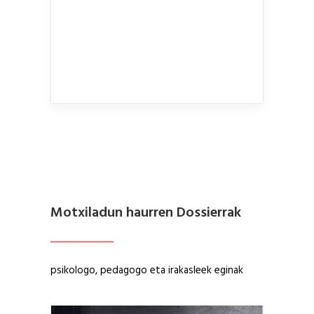
Motxiladun haurren Dossierrak
psikologo, pedagogo eta irakasleek eginak