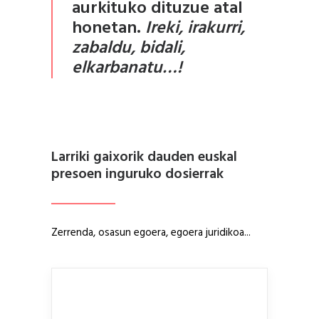
aurkituko dituzue atal
honetan.
Ireki, irakurri,
zabaldu, bidali,
elkarbanatu…!
Larriki gaixorik dauden euskal
presoen inguruko dosierrak
Zerrenda, osasun egoera, egoera juridikoa...