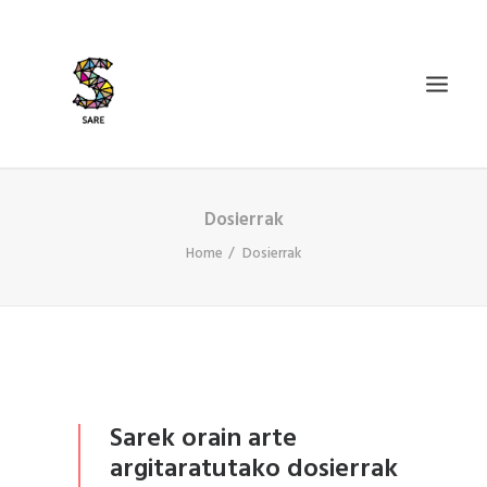
Dosierrak
IZAN BIDEA
Home
Dosierrak
ZER DA SARE?
BAZKIDETU
BERRIAK
AGENDA
DOSIERRAK
Sarek orain arte
SEARCH
argitaratutako dosierrak