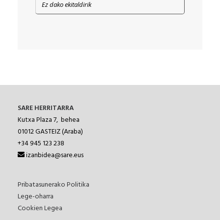
Ez dako ekitaldirik
SARE HERRITARRA
Kutxa Plaza 7, behea
01012
GASTEIZ (Araba)
+34 945 123 238
izanbidea@sare.eus
Pribatasunerako Politika
Lege-oharra
Cookien Legea