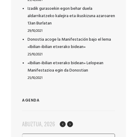
29/10/2021
Izadik gurasoekin egon behar duela
aldarrikatzeko kalejira eta ikuskizuna azaroaren
13an Burlatan
29/10/2021
Donostia acoge la Manifestación bajo el lema
«Ibilian-ibilian etxerako bidean»
25/10/2021
«Ibilian-ibilian etxerako bidean» Lelopean
Manifestazioa egin da Donostian
25/10/2021
AGENDA
ABUZTUA, 2026