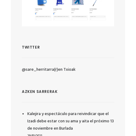
TWITTER
@sare_herritarra(r)en Txioak
AZKEN SARRERAK
Kalejira y espectáculo para reivindicar que el
Izadi debe estar con su ama y aita el próximo 13
de noviembre en Burlada