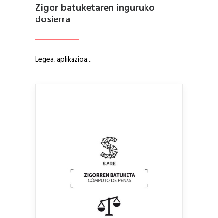
Zigor batuketaren inguruko
dosierra
Legea, aplikazioa...