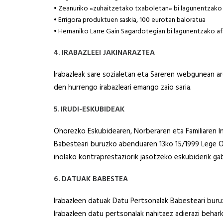
• Zeanuriko «zuhaitzetako txaboletan» bi lagunentzako b
• Errigora produktuen saskia, 100 eurotan baloratua
• Hernaniko Larre Gain Sagardotegian bi lagunentzako afa
4. IRABAZLEEI JAKINARAZTEA
Irabazleak sare sozialetan eta Sareren webgunean ar
den hurrengo irabazleari emango zaio saria.
5. IRUDI-ESKUBIDEAK
Ohorezko Eskubidearen, Norberaren eta Familiaren I
Babesteari buruzko abenduaren 13ko 15/1999 Lege Org
inolako kontraprestaziorik jasotzeko eskubiderik ga
6. DATUAK BABESTEA
Irabazleen datuak Datu Pertsonalak Babesteari bur
Irabazleen datu pertsonalak nahitaez adierazi behark