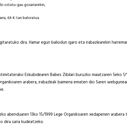
i ostatu-gau gosariarekin,
ria, 64 €-tan baloratua
gitaratuko dira. Hamar egun baliodun igaro eta irabazlearekin harrem
ntimitaterako Eskubidearen Babes Zibilari buruzko maiatzaren 5eko 1
anikoaren arabera, irabazleak baimena ematen dio Sareri webgunean e
be.
uzko abenduaren 13ko 15/1999 Lege Organikoaren xedapenen arabera t
o dira saria kudeatzeko.