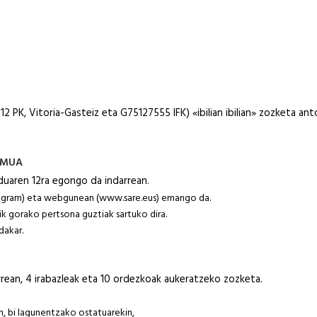
2 PK, Vitoria-Gasteiz eta G75127555 IFK) «ibilian ibilian» zozketa an
EMUA
uaren 12ra egongo da indarrean.
stagram) eta webgunean (www.sare.eus) emango da.
k gorako pertsona guztiak sartuko dira.
dakar.
rean, 4 irabazleak eta 10 ordezkoak aukeratzeko zozketa.
an, bi lagunentzako ostatuarekin,