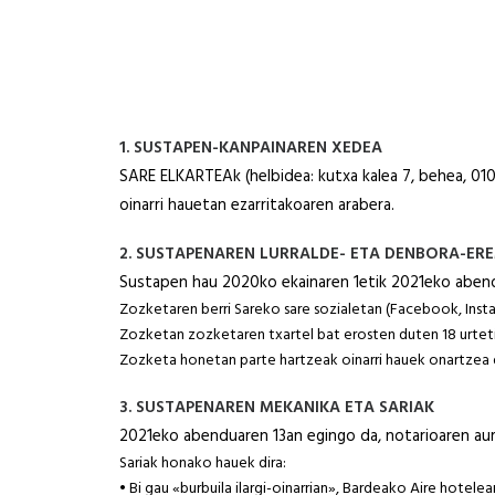
1. SUSTAPEN-KANPAINAREN XEDEA
SARE ELKARTEAk (helbidea: kutxa kalea 7, behea, 0101
oinarri hauetan ezarritakoaren arabera.
2. SUSTAPENAREN LURRALDE- ETA DENBORA-ER
Sustapen hau 2020ko ekainaren 1etik 2021eko abend
Zozketaren berri Sareko sare sozialetan (Facebook, In
Zozketan zozketaren txartel bat erosten duten 18 urteti
Zozketa honetan parte hartzeak oinarri hauek onartzea 
3. SUSTAPENAREN MEKANIKA ETA SARIAK
2021eko abenduaren 13an egingo da, notarioaren aur
Sariak honako hauek dira:
• Bi gau «burbuila ilargi-oinarrian», Bardeako Aire hotele