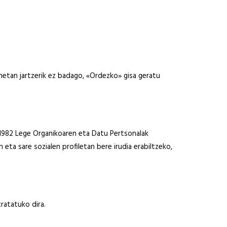
anetan jartzerik ez badago, «Ordezko» gisa geratu
/1982 Lege Organikoaren eta Datu Pertsonalak
ta sare sozialen profiletan bere irudia erabiltzeko,
ratatuko dira.