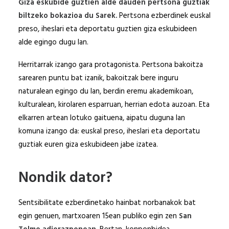
Giza eskubide guztien alde dauden pertsona guztiak
biltzeko bokazioa du Sarek.
Pertsona ezberdinek euskal
preso, iheslari eta deportatu guztien giza eskubideen
alde egingo dugu lan.
Herritarrak izango gara protagonista. Pertsona bakoitza
sarearen puntu bat izanik, bakoitzak bere inguru
naturalean egingo du lan, berdin eremu akademikoan,
kulturalean, kirolaren esparruan, herrian edota auzoan. Eta
elkarren artean lotuko gaituena, aipatu duguna lan
komuna izango da: euskal preso, iheslari eta deportatu
guztiak euren giza eskubideen jabe izatea.
Nondik dator?
Sentsibilitate ezberdinetako hainbat norbanakok bat
egin genuen, martxoaren 15ean publiko egin zen
San