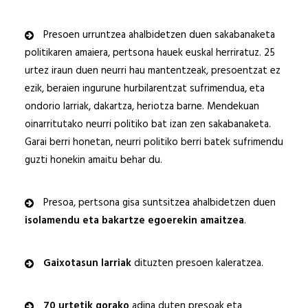
Presoen urruntzea ahalbidetzen duen sakabanaketa
politikaren amaiera, pertsona hauek euskal herriratuz. 25
urtez iraun duen neurri hau mantentzeak, presoentzat ez
ezik, beraien ingurune hurbilarentzat sufrimendua, eta
ondorio larriak, dakartza, heriotza barne. Mendekuan
oinarritutako neurri politiko bat izan zen sakabanaketa.
Garai berri honetan, neurri politiko berri batek sufrimendu
guzti honekin amaitu behar du.
Presoa, pertsona gisa suntsitzea ahalbidetzen duen
isolamendu eta bakartze egoerekin amaitzea
.
Gaixotasun larriak
dituzten presoen kaleratzea.
70 urtetik gorako
adina duten presoak eta