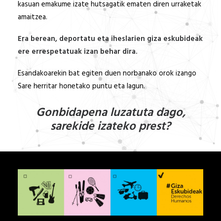
kasuan emakume izate hutsagatik ematen diren urraketak
amaitzea.
Era berean, deportatu eta iheslarien giza eskubideak
ere errespetatuak izan behar dira.
Esandakoarekin bat egiten duen norbanako orok izango
Sare herritar honetako puntu eta lagun.
Gonbidapena luzatuta dago,
sarekide izateko prest?