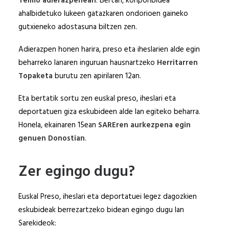
Telmo adierazpenean
. Bertan, konponbidea
ahalbidetuko lukeen gatazkaren ondorioen gaineko
gutxieneko adostasuna biltzen zen.
Adierazpen honen harira, preso eta iheslarien alde egin
beharreko lanaren inguruan hausnartzeko
Herritarren
Topaketa
burutu zen apirilaren 12an.
Eta bertatik sortu zen euskal preso, iheslari eta
deportatuen giza eskubideen alde lan egiteko beharra.
Honela, ekainaren 15ean
SAREren aurkezpena egin
genuen Donostian
.
Zer egingo dugu?
Euskal Preso, iheslari eta deportatuei legez dagozkien
eskubideak berrezartzeko bidean egingo dugu lan
Sarekideok: