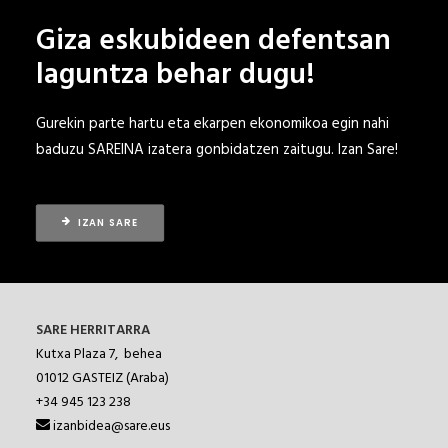
Giza eskubideen defentsan
laguntza behar dugu!
Gurekin parte hartu eta ekarpen ekonomikoa egin nahi
baduzu SAREINA izatera gonbidatzen zaitugu.
Izan Sare!
IZAN SARE
SARE HERRITARRA
Kutxa Plaza 7, behea
01012
GASTEIZ (Araba)
+34 945 123 238
izanbidea@sare.eus