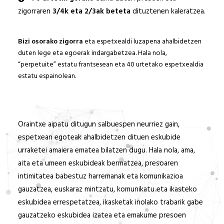
zigorraren
3/4k eta 2/3ak
beteta
dituztenen kaleratzea.
Bizi osorako zigorra
eta espetxealdi luzapena ahalbidetzen
duten lege eta egoerak indargabetzea. Hala nola,
“perpetuite” estatu frantsesean eta 40 urtetako espetxealdia
estatu espainolean.
Oraintxe aipatu ditugun salbuespen neurriez gain,
espetxean egoteak ahalbidetzen dituen eskubide
urraketei amaiera ematea bilatzen dugu. Hala nola, ama,
aita eta umeen eskubideak bermatzea, presoaren
intimitatea babestuz harremanak eta komunikazioa
gauzatzea, euskaraz mintzatu, komunikatu eta ikasteko
eskubidea errespetatzea, ikasketak inolako trabarik gabe
gauzatzeko eskubidea izatea eta emakume presoen