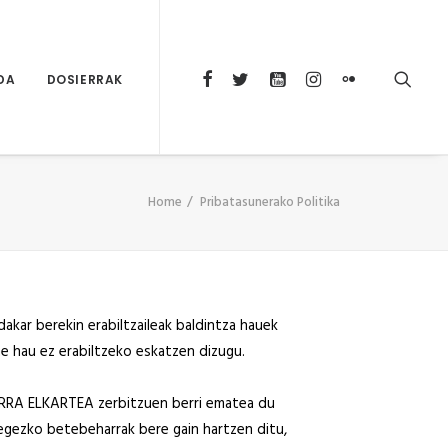
DA
DOSIERRAK
Home
Pribatasunerako Politika
akar berekin erabiltzaileak baldintza hauek
e hau ez erabiltzeko eskatzen dizugu.
RA ELKARTEA zerbitzuen berri ematea du
zko betebeharrak bere gain hartzen ditu,