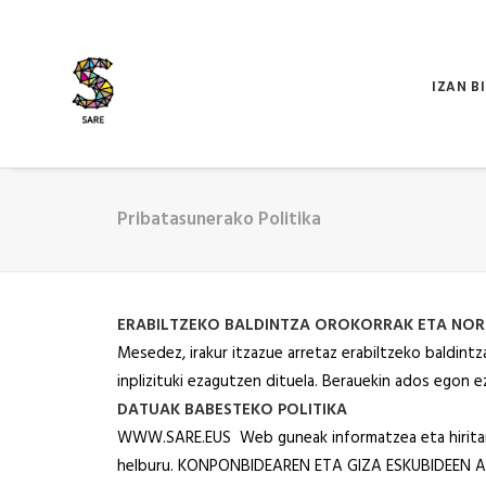
IZAN B
Pribatasunerako Politika
ERABILTZEKO BALDINTZA OROKORRAK ETA NOR
Mesedez, irakur itzazue arretaz erabiltzeko baldint
inplizituki ezagutzen dituela. Berauekin ados egon 
DATUAK BABESTEKO POLITIKA
WWW.SARE.EUS Web guneak informatzea eta hirita
helburu. KONPONBIDEAREN ETA GIZA ESKUBIDEEN ALD