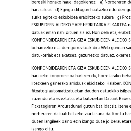
bereziki honako hauei dagokienez: a) Norberaren da
hartzaileak. d) Egingo ditugun hautazko edo derrig
aurka egiteko eskubidea erabiltzeko aukera. g) P
ESKUBIDEEN ALDEKO SARE HERRITARRA ELKARTEA nahi d
datuak eman nahi dituen ala ez. Hori dela eta, erabil
KONPONBIDEAREN ETA GIZA ESKUBIDEEN ALDEKO SARE 
beharrezko eta derrigorrezkoak dira Web gunean sar
datu-orriak eta akatsez, gezurrezko datuez, okerre
KONPONBIDEAREN ETA GIZA ESKUBIDEEN ALDEKO SARE
hartzeko konpromisoa hartzen du, horretarako beharre
litezkeen gainerako arriskuak ekiditeko. Halaber
fitxategi automatizatuetan dauden datuekiko isilpe
zuzendu eta ezeztatu, eta batzuetan Datuak Babeste
Fitxategiaren Arduradunari gutun bat idatziz, izena 
norberaren datuak biltzeko ziurtasuna da. Kontu han
duten langileek baino ezin izango dute jo berauetar
izango ditu.