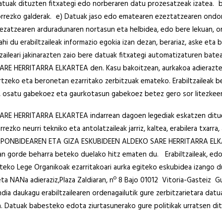
tuak dituzten fitxategi edo norberaren datu prozesatzeak izatea. b
orrezko galderak. e) Datuak jaso edo ematearen ezeztatzearen ondor
rozezatzearen arduradunaren nortasun eta helbidea, edo bere leku
u erabiltzaileak informazio egokia izan dezan, berariaz, aske eta 
tzaileari jakinarazten zaio bere datuak fitxategi automatizaturen bate
HERRITARRA ELKARTEA den. Kasu bakoitzean, aurkakoa adierazten e
tzeko eta beronetan ezarritako zerbitzuak emateko. Erabiltzaileak 
z, osatu gabekoez eta gaurkotasun gabekoez betez gero sor litezkeen 
 HERRITARRA ELKARTEA indarrean dagoen legediak eskatzen dituen
zko neurri tekniko eta antolatzaileak jarriz, kaltea, erabilera txarr
, KONPONBIDEAREN ETA GIZA ESKUBIDEEN ALDEKO SARE HERRITARRA ELKA
an gorde beharra beteko duelako hitz ematen du. Erabiltzaileak, edo
ko Lege Organikoak ezarritakoari aurka egiteko eskubidea izango du
eta NANa adieraziz,Plaza Zaldiaran, nº 8 Bajo 01012 Vitoria-Gasteiz Gu
dia daukagu erabiltzailearen ordenagailutik gure zerbitzarietara datu
a. Datuak babesteko edota ziurtasunerako gure politikak urratsen ditu