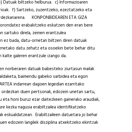
) Datuak biltzeko helburua. c) Informazioaren
ioak. f) Sartzeko, zuzentzeko, ezeztatzeko eta
an, ordezkariarena. KONPONBIDEAREN ETA GIZA
borondatez erabakitzeko eskatzen den eran bere
an sartuko direla, zeinen erantzulea
z bada, datu-orrietan biltzen diren datuak
benetako datu zehatz eta osoekin bete behar ditu
kalte galeren erantzule izango da.
 norberaren datuak babesteko ziurtasun mailak
a, aldaketa, baimendu gabeko sarbidea eta egon
RTEA indarrean dagoen legedian ezarritako
 ordezkari duen pertsonak, edozein unetan sartu,
 eta honi buruz ezar daitezkeen gainerako araudiak,
re kezka nagusia erabiltzailea identifikatzeko
ak eskualdatzean. Erabiltzaileen datuetara jo behar
en edozein langilek disziplina atxekitzeko ekintzak