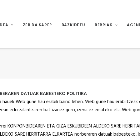
IDEA
ZER DA SARE?
BAZKIDETU
BERRIAK
AGEN
BERAREN DATUAK BABESTEKO POLITIKA
za hauek Web gune hau erabili baino lehen. Web gune hau erabiltzeak d
ezean edo zalantzaren bat izanez gero, izena ez emateko eta Web gun
rrei KONPONBIDEAREN ETA GIZA ESKUBIDEEN ALDEKO SARE HERRITAR
EKO SARE HERRITARRA ELKARTEA norberaren datuak babesteko, lege