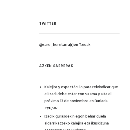
TWITTER
@sare_herritarra(r)en Txioak
AZKEN SARRERAK
Kalejira y espectáculo para reivindicar que
el Izadi debe estar con su ama y aita el
próximo 13 de noviembre en Burlada
29/10/2021
Izadik gurasoekin egon behar duela
aldarrikatzeko kalejira eta ikuskizuna