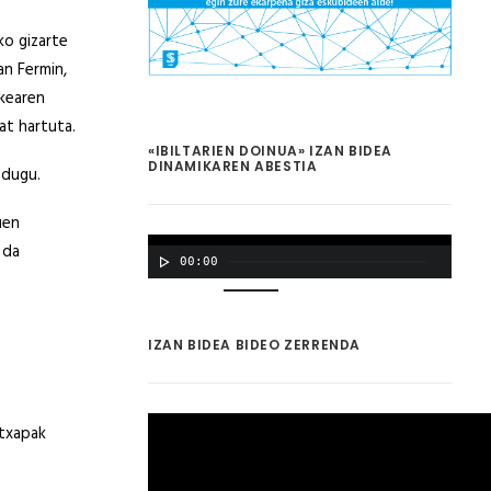
ko gizarte
an Fermin,
akearen
at hartuta.
«IBILTARIEN DOINUA» IZAN BIDEA
DINAMIKAREN ABESTIA
 dugu.
uen
 da
00:00
00:00
IZAN BIDEA BIDEO ZERRENDA
 txapak