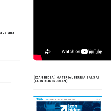
La Jarana
[IZAN BIDEA] MATERIAL BERRIA SALGAI
(EGIN KLIK IRUDIAN)