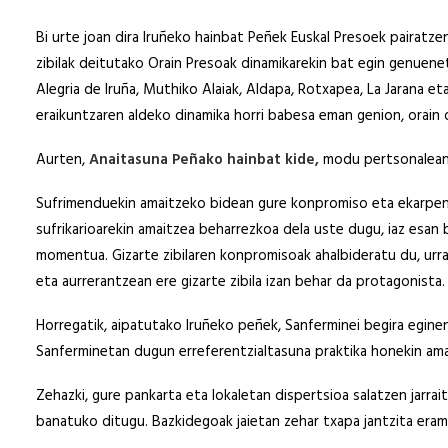
Bi urte joan dira Iruñeko hainbat Peñek Euskal Presoek pairatze
zibilak deitutako Orain Presoak dinamikarekin bat egin genuenetik
Alegria de Iruña, Muthiko Alaiak, Aldapa, Rotxapea, La Jarana e
eraikuntzaren aldeko dinamika horri babesa eman genion, orain
Aurten,
Anaitasuna Peñako hainbat kide,
modu pertsonalean,
Sufrimenduekin amaitzeko bidean gure konpromiso eta ekarpen
sufrikarioarekin amaitzea beharrezkoa dela uste dugu, iaz esan b
momentua. Gizarte zibilaren konpromisoak ahalbideratu du, urrat
eta aurrerantzean ere gizarte zibila izan behar da protagonista.
Horregatik, aipatutako Iruñeko peñek, Sanferminei begira egin
Sanferminetan dugun erreferentzialtasuna praktika honekin amait
Zehazki, gure pankarta eta lokaletan dispertsioa salatzen jarra
banatuko ditugu. Bazkidegoak jaietan zehar txapa jantzita era