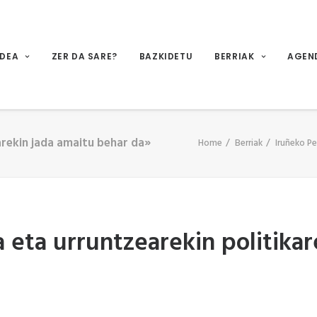
IDEA
ZER DA SARE?
BAZKIDETU
BERRIAK
AGEN
arekin jada amaitu behar da»
Home
Berriak
Iruñeko Pe
 eta urruntzearekin politikar