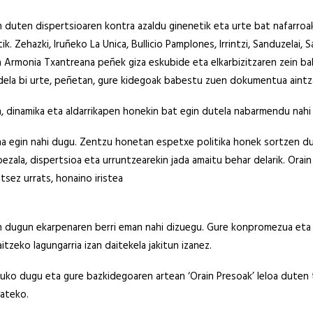
n duten dispertsioaren kontra azaldu ginenetik eta urte bat nafarroa
. Zehazki, Iruñeko La Unica, Bullicio Pamplones, Irrintzi, Sanduzelai, S
ta Armonia Txantreana peñek giza eskubide eta elkarbizitzaren zein b
 dela bi urte, peñetan, gure kidegoak babestu zuen dokumentua aintz
 dinamika eta aldarrikapen honekin bat egin dutela nabarmendu nahi
a egin nahi dugu. Zentzu honetan espetxe politika honek sortzen d
ezala, dispertsioa eta urruntzearekin jada amaitu behar delarik. Orain
sez urrats, honaino iristea
en dugun ekarpenaren berri eman nahi dizuegu. Gure konpromezua eta
zeko lagungarria izan daitekela jakitun izanez.
ituko dugu eta gure bazkidegoaren artean ‘Orain Presoak’ leloa duten
mateko.