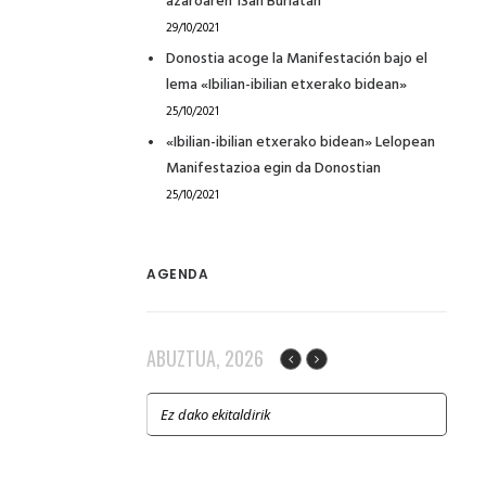
azaroaren 13an Burlatan
29/10/2021
Donostia acoge la Manifestación bajo el
lema «Ibilian-ibilian etxerako bidean»
25/10/2021
«Ibilian-ibilian etxerako bidean» Lelopean
Manifestazioa egin da Donostian
25/10/2021
AGENDA
ABUZTUA, 2026
Ez dako ekitaldirik