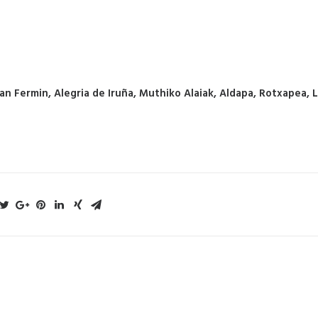
 San Fermin, Alegria de Iruña, Muthiko Alaiak, Aldapa, Rotxapea, 