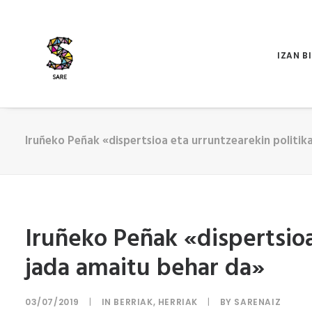
IZAN B
Iruñeko Peñak «dispertsioa eta urruntzearekin politik
Iruñeko Peñak «dispertsioa
jada amaitu behar da»
03/07/2019
|
IN
BERRIAK
,
HERRIAK
|
BY
SARENAIZ