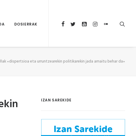
DA
DOSIERRAK
ñak «dispertsioa eta urruntzearekin politikarekin jada amaitu behar da»
ekin
IZAN SAREKIDE