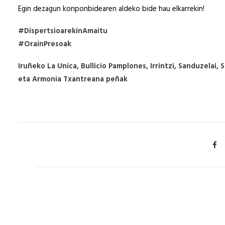
Egin dezagun konponbidearen aldeko bide hau elkarrekin!
#DispertsioarekinAmaitu
#OrainPresoak
Iruñeko La Unica, Bullicio Pamplones, Irrintzi, Sanduzelai,
eta Armonia Txantreana peñak