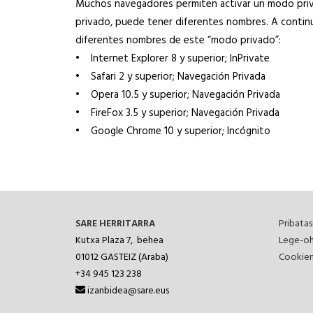
Muchos navegadores permiten activar un modo priva
privado, puede tener diferentes nombres. A continu
diferentes nombres de este “modo privado”:
• Internet Explorer 8 y superior; InPrivate
• Safari 2 y superior; Navegación Privada
• Opera 10.5 y superior; Navegación Privada
• FireFox 3.5 y superior; Navegación Privada
• Google Chrome 10 y superior; Incógnito
SARE HERRITARRA
Pribatas
Kutxa Plaza 7, behea
Lege-oh
01012
GASTEIZ (Araba)
Cookien
+34 945 123 238
izanbidea@sare.eus