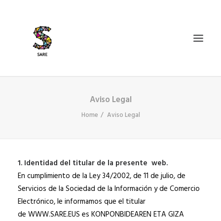
Aviso Legal
IZAN BIDEA
Home
Aviso Legal
ZER DA SARE?
BAZKIDETU
BERRIAK
1. Identidad del titular de la presente web.
AGENDA
En cumplimiento de la Ley 34/2002, de 11 de julio, de
DOSIERRAK
Servicios de la Sociedad de la Información y de Comercio
Electrónico, le informamos que el titular
SEARCH
de WWW.SARE.EUS es KONPONBIDEAREN ETA GIZA