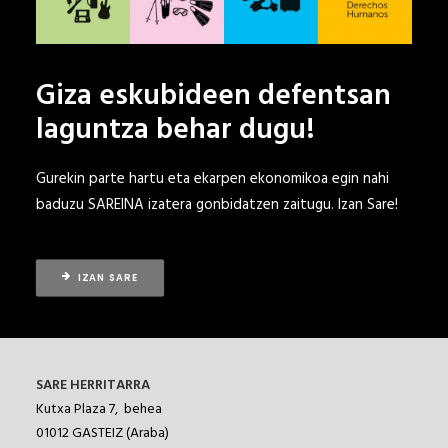
Giza eskubideen defentsan
laguntza behar dugu!
Gurekin parte hartu eta ekarpen ekonomikoa egin nahi
baduzu SAREINA izatera gonbidatzen zaitugu.
Izan Sare!
IZAN SARE
SARE HERRITARRA
Kutxa Plaza 7, behea
01012
GASTEIZ (Araba)