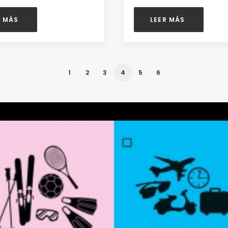
R MÁS 
LEER MÁS 
1
2
3
4
5
6