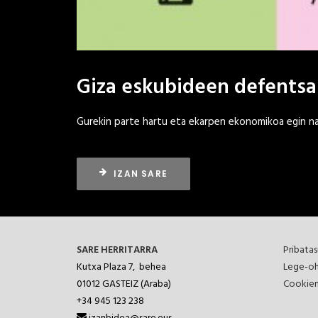
Giza eskubideen defentsa
Gurekin parte hartu eta ekarpen ekonomikoa egin n
IZAN SARE
SARE HERRITARRA
Pribatas
Kutxa Plaza 7, behea
Lege-oh
01012
GASTEIZ (Araba)
Cookien
+34 945 123 238