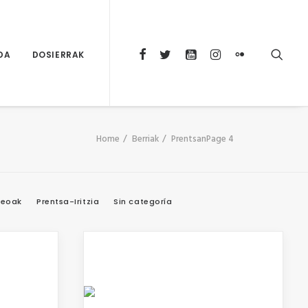
DA
DOSIERRAK
Home
Berriak
Prentsan
Page 4
deoak
Prentsa-Iritzia
Sin categoría