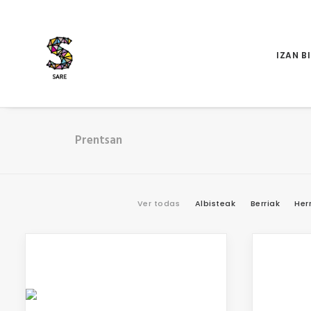
IZAN B
Prentsan
Ver todas
Albisteak
Berriak
Her