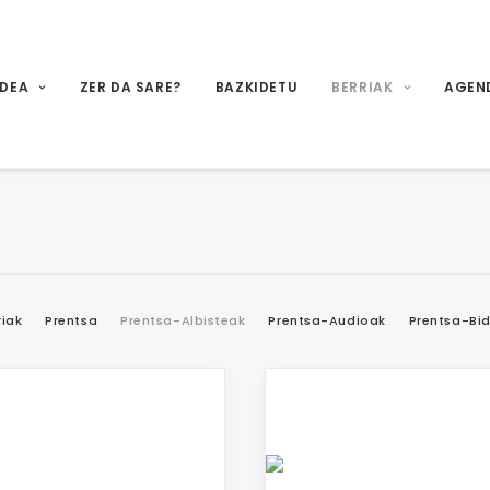
IDEA
ZER DA SARE?
BAZKIDETU
BERRIAK
AGEN
riak
Prentsa
Prentsa-Albisteak
Prentsa-Audioak
Prentsa-Bi