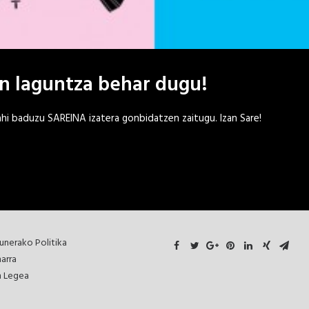
n laguntza behar dugu!
ahi baduzu SAREINA izatera gonbidatzen zaitugu.
Izan Sare!
unerako Politika
arra
 Legea