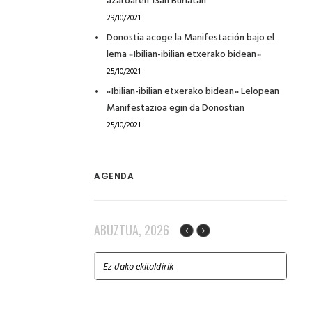
azaroaren 13an Burlatan
29/10/2021
Donostia acoge la Manifestación bajo el
lema «Ibilian-ibilian etxerako bidean»
25/10/2021
«Ibilian-ibilian etxerako bidean» Lelopean
Manifestazioa egin da Donostian
25/10/2021
AGENDA
ABUZTUA, 2026
Ez dako ekitaldirik