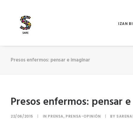
IZAN B
Presos enfermos: pensar e imaginar
Presos enfermos: pensar e
22/06/2015
|
IN
PRENSA
,
PRENSA-OPINIÓN
|
BY
SARENA