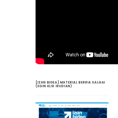
[IZAN BIDEA] MATERIAL BERRIA SALGAI
(EGIN KLIK IRUDIAN)