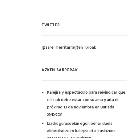
TWITTER
@sare_herritarra(r)en Txioak
AZKEN SARRERAK
Kalejira y espectáculo para reivindicar que
el Izadi debe estar con su ama y aita el
próximo 13 de noviembre en Burlada
29/10/2021
Izadik gurasoekin egon behar duela
aldarrikatzeko kalejira eta ikuskizuna