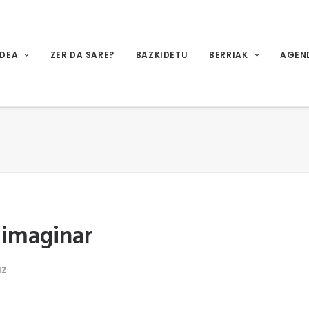
IDEA
ZER DA SARE?
BAZKIDETU
BERRIAK
AGEN
 imaginar
IZ