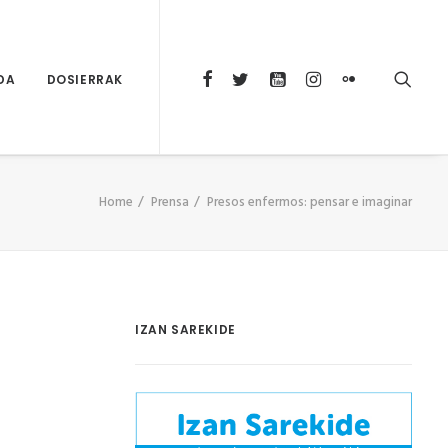
DA
DOSIERRAK
Home
Prensa
Presos enfermos: pensar e imaginar
IZAN SAREKIDE