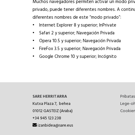
Muchos navegadores permiten activar un modo priva
privado, puede tener diferentes nombres. A continu
diferentes nombres de este “modo privado”:
• Internet Explorer 8 y superior; InPrivate
• Safari 2 y superior; Navegación Privada
• Opera 10.5 y superior; Navegación Privada
• FireFox 3.5 y superior; Navegación Privada
• Google Chrome 10 y superior; Incógnito
SARE HERRITARRA
Pribatas
Kutxa Plaza 7, behea
Lege-oh
01012
GASTEIZ (Araba)
Cookien
+34 945 123 238
izanbidea@sare.eus