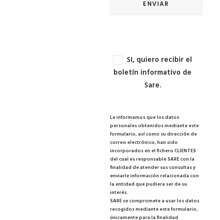
SI, quiero recibir el
boletín informativo de
Sare.
Le informamos que los datos
personales obtenidos mediante este
formulario, así como su dirección de
correo electrónico, han sido
incorporados en el fichero CLIENTES
del cual es responsable SARE con la
finalidad de atender sus consultas y
enviarle información relacionada con
la entidad que pudiera ser de su
interés.
SARE se compromete a usar los datos
recogidos mediante este formulario,
únicamente para la finalidad