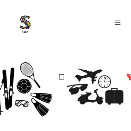
IZAN BIDEA
ZER DA SARE?
BAZKIDETU
BERRIAK
AGENDA
DOSIERRAK
SEARCH