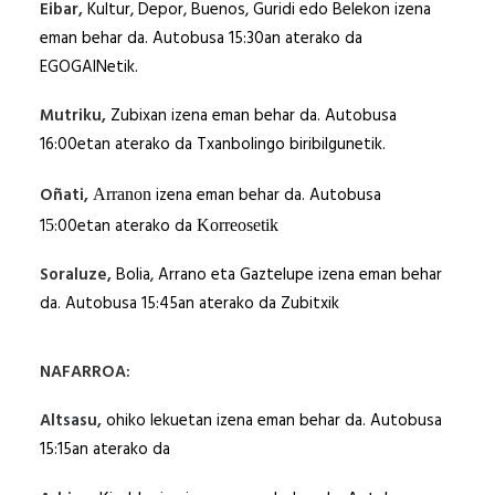
Eibar,
Kultur, Depor, Buenos, Guridi edo Belekon izena
eman behar da. Autobusa 15:30an aterako da
EGOGAINetik.
Mutriku,
Zubixan izena eman behar da. Autobusa
16:00etan aterako da Txanbolingo biribilgunetik.
Oñati,
izena eman behar da. Autobusa
Arranon
1
:00etan aterako da
5
Korreosetik
Soraluze,
Bolia, Arrano eta Gaztelupe izena eman behar
da. Autobusa 15:45an aterako da Zubitxik
NAFARROA:
Altsasu,
ohiko lekuetan izena eman behar da. Autobusa
15:15an aterako da