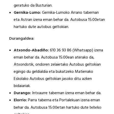
geratuko da Busturian.
Gernika-Lumo:
Gernika-Lumoko Arrano tabernan
eta Astran izena eman behar da. Autobusa 15:00etan
hartuko dute autobus geltokian.
Durangaldea:
Atxondo-Abadiño:
610 36 93 86 (Whatsapp) izena
eman behar da.
Autobusa 15:00ean aterako da,
Atxondotik, ondoren zelaietako Autobus geltokian
egingo du geldialdia eta bukatzeko Matienako
Eskolako Autobus geltokian jasoko ditu azken
bidaiariak.
Durango:
Intxaurre tabernan izena eman behar da.
Elorrio:
Parra taberna eta Portalekuan izena eman
behar da. Autobusa 15:00etan hartuko dute
beheko