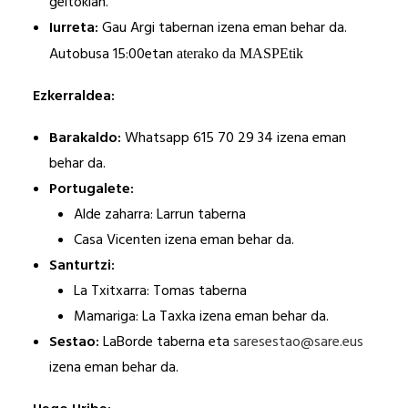
geltokian.
Iurreta:
Gau Argi tabernan izena eman behar da.
Autobusa 15:00etan
aterako da MASPEtik
Ezkerraldea:
Barakaldo:
Whatsapp 615 70 29 34
izena eman
behar da.
Portugalete:
Alde zaharra: Larrun taberna
Casa Vicenten
izena eman behar da.
Santurtzi:
La Txitxarra: Tomas taberna
Mamariga: La Taxka
izena eman behar da.
Sestao:
LaBorde taberna eta
saresestao@sare.eus
izena eman behar da.