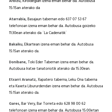
Kiroldegian izena eman behar da. Autobusa
Arbizu,
15:
1
5an aterako da
Atarrabia,
Basajaun tabernan edo 637 07 53 67
izena eman behar da. Autobusa goizeko
telefonoan
11:30e
an aterako da ¨La Cadenatik¨
Elkartean izena eman behar da
Bakaiku
,
. Autobusa
15:15an aterako da.
Donibane,
Toki Eder Tabernan izena eman behar da.
Autobusa Iratxe tanatoriotik aterako da 15:30ean.
Etxarri Aranatz,
Xapatero taberna, Leku Ona taberna
eta Kaxeta Libururdendan izena eman behar da. Autobusa
15:15an aterako da.
Gares,
Bar Very, Bar Torreta edo 628 98 00 62
izena eman behar da. Autobusa 15:00etan
telefonoan