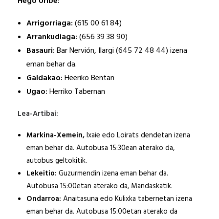
Hego Uribe:
Arrigorriaga:
(615 00 61 84)
Arrankudiaga:
(656 39 38 90)
Basauri:
Bar Nervión, Ilargi (645 72 48 44) izena
eman behar da.
Galdakao:
Heeriko Bentan
Ugao:
Herriko Tabernan
Lea-Artibai:
Markina-Xemein,
Ixaie edo Loirats dendetan izena
eman behar da. Autobusa 15:30ean aterako da,
autobus geltokitik.
Lekeitio:
Guzurmendin izena eman behar da.
Autobusa 15:00etan aterako da, Mandaskatik.
Ondarroa:
Anaitasuna edo Kulixka tabernetan izena
eman behar da. Autobusa 15:00etan aterako da