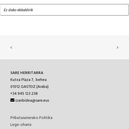
Ez dako ekitaldirik
SARE HERRITARRA
Kutxa Plaza 7, behea
01012
GASTEIZ (Araba)
+34 945 123 238
izanbidea@sare.eus
Pribatasunerako Politika
Lege-oharra