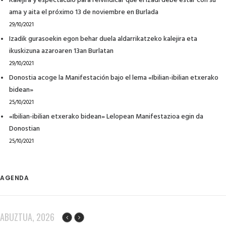
Kalejira y espectáculo para reivindicar que el Izadi debe estar con su
ama y aita el próximo 13 de noviembre en Burlada
29/10/2021
Izadik gurasoekin egon behar duela aldarrikatzeko kalejira eta
ikuskizuna azaroaren 13an Burlatan
29/10/2021
Donostia acoge la Manifestación bajo el lema «Ibilian-ibilian etxerako
bidean»
25/10/2021
«Ibilian-ibilian etxerako bidean» Lelopean Manifestazioa egin da
Donostian
25/10/2021
AGENDA
ABUZTUA, 2026