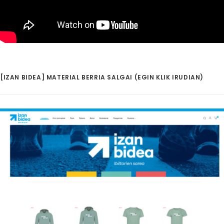
[IZAN BIDEA] MATERIAL BERRIA SALGAI (EGIN KLIK IRUDIAN)