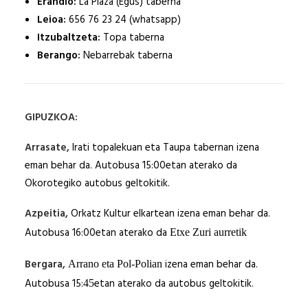
Erandio:
La Plaza (Egus) taberna
Leioa:
656 76 23 24 (whatsapp)
Itzubaltzeta:
Topa taberna
Berango:
Nebarrebak taberna
GIPUZKOA:
Arrasate,
Irati topalekuan eta Taupa tabernan izena
eman behar da. Autobusa 15:00etan aterako da
Okorotegiko autobus geltokitik.
Azpeitia,
Orkatz Kultur elkartean izena eman behar da.
Autobusa 16:00etan aterako da
Etxe Zuri aurretik
Bergara,
izena eman behar da.
Arrano eta Pol-Polian
Autobusa 15:
etan aterako da autobus geltokitik.
45