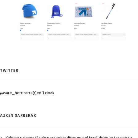
TWITTER
@sare_herritarra(r)en Txioak
AZKEN SARRERAK