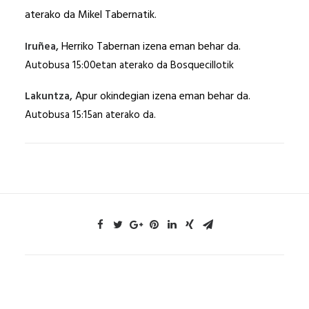
aterako da Mikel Tabernatik.
Herriko Tabernan izena eman behar da
Iruñea,
.
Autobusa 15:00etan aterako da Bosquecillotik
Apur okindegian izena eman behar da
Lakuntza,
.
Autobusa 15:15an aterako da.