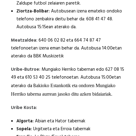
Zaldupe futbol zelaiaren paretik.
Ziortza-Bolibar:
Autobusean izena emateko ondoko
telefono zenbakira deitu behar da: 608 41 47 48.
Autobusa 15:15ean aterako da.
Meatzaldea:
640 06 02 82 eta 664 74 87 47
telefonoetan izena eman behar da. Autobusa 14:00etan
aterako da BBK Muskizetik
Uribe-Butroe:
Mungiako Herriko tabernan edo 627 08 15
49 eta 610 53 40 25 telefonoetan. Autobusa 15:00etan
aterako da B
akioko Estankotik eta ondoren Mungiako
Herriko taberna aurrean jasoko ditu azken bidaiariak.
Uribe Kosta:
Algorta:
Abian eta Hator tabernak
Sopela:
Urgitxeta eta Erroia tabernak