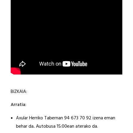
BIZKAIA:
Arratia:
Herriko Tabernan 94 673 70 92 izena eman
Axular
behar da
.
Autobusa 1
5
:
0
0ean aterako da.