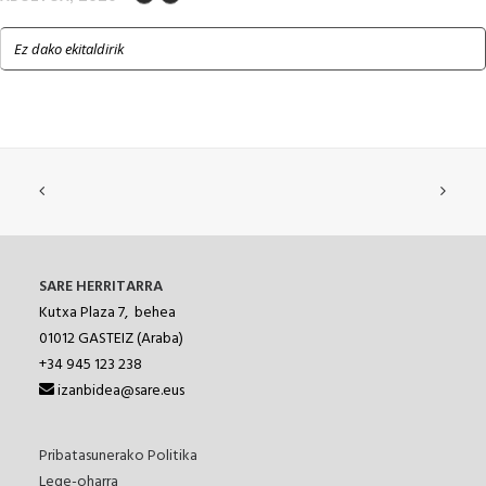
Ez dako ekitaldirik
SARE HERRITARRA
Kutxa Plaza 7, behea
01012
GASTEIZ (Araba)
+34 945 123 238
izanbidea@sare.eus
Pribatasunerako Politika
Lege-oharra