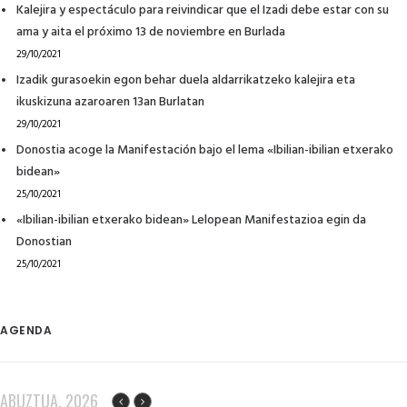
Kalejira y espectáculo para reivindicar que el Izadi debe estar con su
ama y aita el próximo 13 de noviembre en Burlada
29/10/2021
Izadik gurasoekin egon behar duela aldarrikatzeko kalejira eta
ikuskizuna azaroaren 13an Burlatan
29/10/2021
Donostia acoge la Manifestación bajo el lema «Ibilian-ibilian etxerako
bidean»
25/10/2021
«Ibilian-ibilian etxerako bidean» Lelopean Manifestazioa egin da
Donostian
25/10/2021
AGENDA
ABUZTUA, 2026