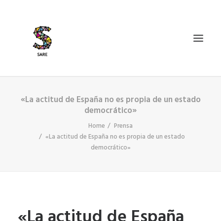
«La actitud de España no es propia de un estado
IZAN BIDEA
democrático»
ZER DA SARE?
Home
Prensa
BAZKIDETU
«La actitud de España no es propia de un estado
democrático»
BERRIAK
AGENDA
DOSIERRAK
SEARCH
«La actitud de España