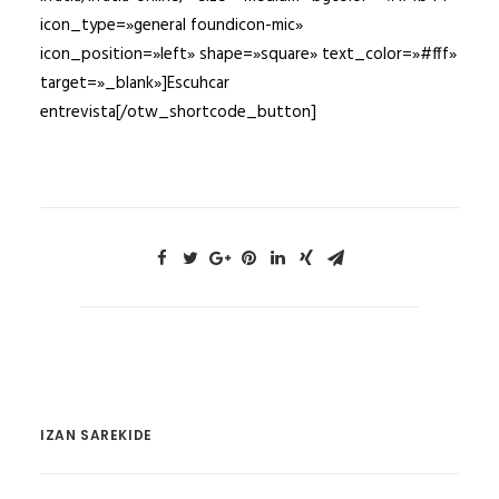
icon_type=»general foundicon-mic»
icon_position=»left» shape=»square» text_color=»#fff»
target=»_blank»]Escuhcar
entrevista[/otw_shortcode_button]
IZAN SAREKIDE