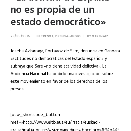
no es propia de un
estado democrático»
23/06/2015
|
IN
PRENSA
,
PRENSA-AUDIO
|
BY
SARENAIZ
Joseba Azkarraga, Portavoz de Sare, denuncia en Ganbara
«actitudes no democráticas del Estado español» y
subraya que Sare «no tiene actividad delictiva». La
Audiencia Nacional ha pedido una investigación sobre
este moviemiento en favor de los derechos de los
presos.
[otw_shortcode_button
href=»http://www.eitb.eus/eu/irratia/euskadi-
irratia/irratia-online/» size=»medium» bgcolor=»#ff4b44″