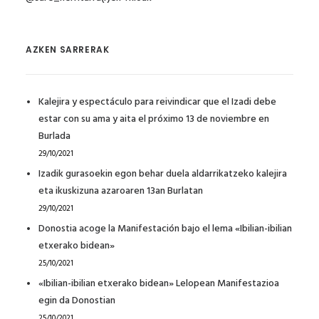
AZKEN SARRERAK
Kalejira y espectáculo para reivindicar que el Izadi debe
estar con su ama y aita el próximo 13 de noviembre en
Burlada
29/10/2021
Izadik gurasoekin egon behar duela aldarrikatzeko kalejira
eta ikuskizuna azaroaren 13an Burlatan
29/10/2021
Donostia acoge la Manifestación bajo el lema «Ibilian-ibilian
etxerako bidean»
25/10/2021
«Ibilian-ibilian etxerako bidean» Lelopean Manifestazioa
egin da Donostian
25/10/2021