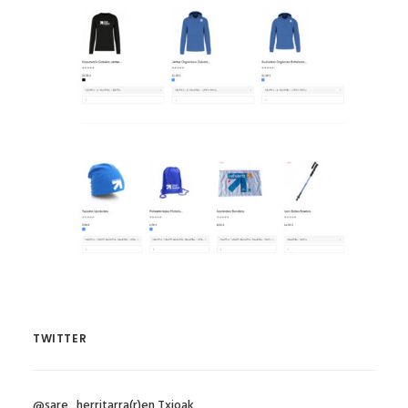
TWITTER
@sare_herritarra(r)en Txioak