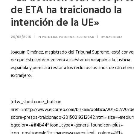
de ETA ha traicionado la
intención de la UE»
20/02/2015
|
IN
PRENTSA
,
PRENTSA-ALBISTEAK
|
BY
SARENAIZ
Joaquín Giménez, magistrado del Tribunal Supremo, está conve
de que Estrasburgo volverá a asestar un varapalo a la Justicia
española y permitirá restar a los reclusos los años de cárcel en 
extranjero.
[otw_shortcode_button
href=»http://www.elcorreo.com/bizkaia/politica/201502/20/de
sobre-presos-traicionado-20150219212642.html» size=»mediu
bgcolor=»#ff4b44″ icon_type=»general foundicon-plus»
icon_position=»left» shape=»square» text_color=»#fff»