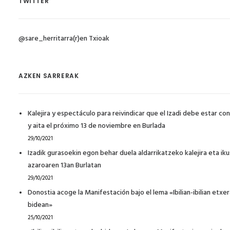
TWITTER
@sare_herritarra(r)en Txioak
AZKEN SARRERAK
Kalejira y espectáculo para reivindicar que el Izadi debe estar co
y aita el próximo 13 de noviembre en Burlada
29/10/2021
Izadik gurasoekin egon behar duela aldarrikatzeko kalejira eta ik
azaroaren 13an Burlatan
29/10/2021
Donostia acoge la Manifestación bajo el lema «Ibilian-ibilian etxe
bidean»
25/10/2021