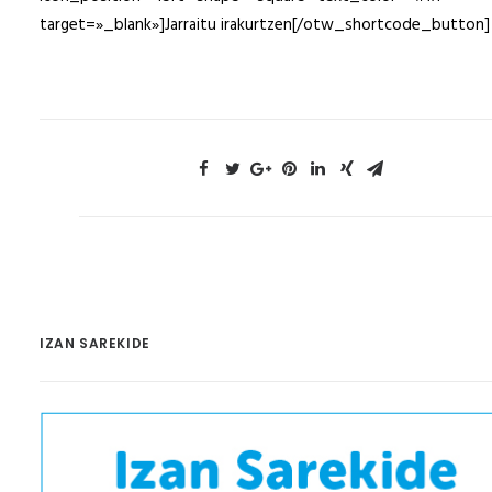
target=»_blank»]Jarraitu irakurtzen[/otw_shortcode_button]
IZAN SAREKIDE