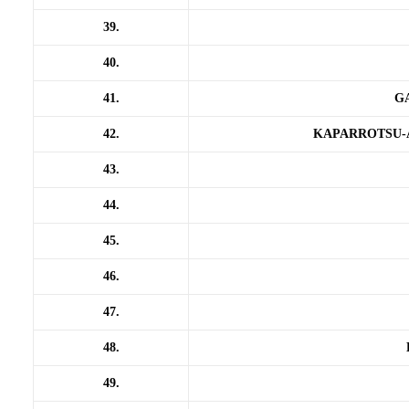
39.
40.
41.
G
42.
KAPARROTSU-
43.
44.
45.
46.
47.
48.
49.