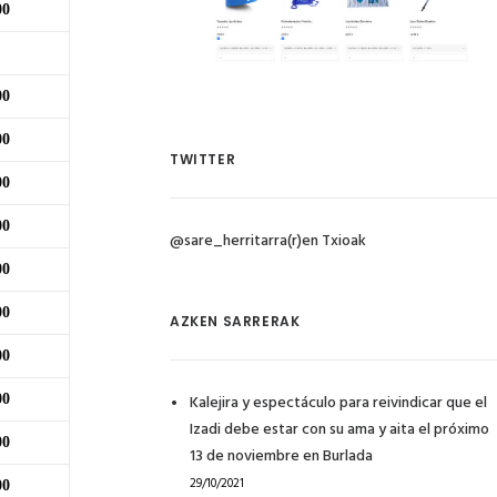
00
00
00
TWITTER
00
00
@sare_herritarra(r)en Txioak
00
00
AZKEN SARRERAK
00
00
Kalejira y espectáculo para reivindicar que el
Izadi debe estar con su ama y aita el próximo
00
13 de noviembre en Burlada
29/10/2021
00