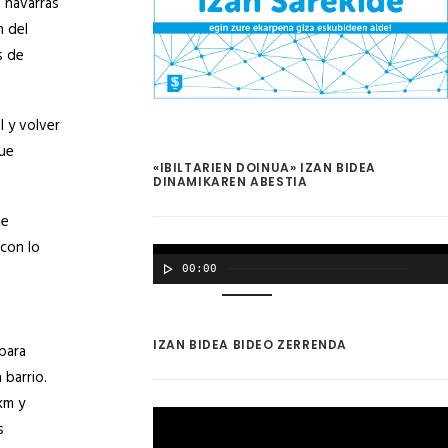
 navarras
n del
s de
l y volver
gue
«IBILTARIEN DOINUA» IZAN BIDEA
DINAMIKAREN ABESTIA
ue
 con lo
00:00
00:00
IZAN BIDEA BIDEO ZERRENDA
para
 barrio.
km y
s