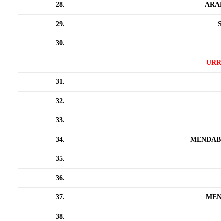
28.
ARA
29.
30.
URR
31.
32.
33.
34.
MENDAB
35.
36.
37.
MEN
38.