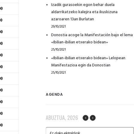
Izadik gurasoekin egon behar duela
00
aldarrikatzeko kalejira eta ikuskizuna
azaroaren 13an Burlatan
00
29/10/2021
00
Donostia acoge la Manifestación bajo el lema
«Ibilian-ibilian etxerako bidean»
00
25/10/2021
00
«Ibilian-ibilian etxerako bidean» Lelopean
Manifestazioa egin da Donostian
00
25/10/2021
00
00
AGENDA
00
00
ABUZTUA, 2026
00
Ez dako ekitaldirik