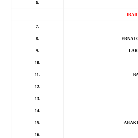
6.
IRAI
7.
8.
ERNAI 
9.
LAR
10.
11.
B
12.
13.
14.
15.
ARAKI
16.