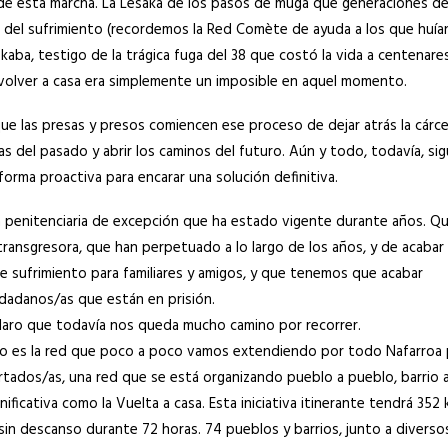
a de esta marcha. La Lesaka de los pasos de muga que generaciones de
r del sufrimiento (recordemos la Red Comète de ayuda a los que huía
zkaba, testigo de la trágica fuga del 38 que costó la vida a centenare
e volver a casa era simplemente un imposible en aquel momento.
e las presas y presos comiencen ese proceso de dejar atrás la cárce
as del pasado y abrir los caminos del futuro. Aún y todo, todavía, si
 forma proactiva para encarar una solución definitiva.
a penitenciaria de excepción que ha estado vigente durante años. Q
ransgresora, que han perpetuado a lo largo de los años, y de acabar
de sufrimiento para familiares y amigos, y que tenemos que acabar
udadanos/as que están en prisión.
laro que todavía nos queda mucho camino por recorrer.
llo es la red que poco a poco vamos extendiendo por todo Nafarroa 
rtados/as, una red que se está organizando pueblo a pueblo, barrio a
nificativa como la Vuelta a casa. Esta iniciativa itinerante tendrá 352 
sin descanso durante 72 horas. 74 pueblos y barrios, junto a diverso