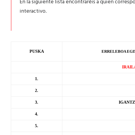
En la siguiente lista encontraréis a quien corres
interactivo.
PUSKA
ERRELEBOA EGI
IRAIL
1.
2.
3.
IGANTZ
4.
5.