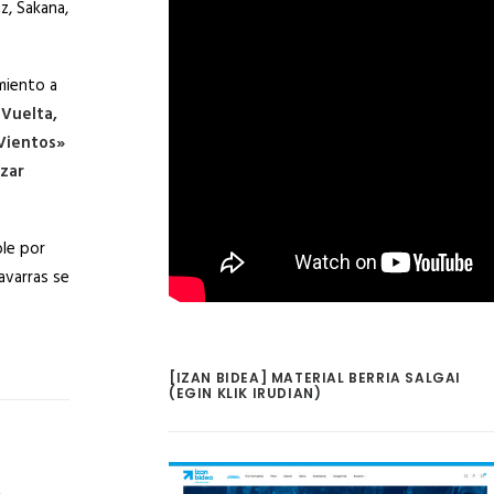
z, Sakana,
miento a
 Vuelta,
 Vientos»
ozar
ble por
avarras se
[IZAN BIDEA] MATERIAL BERRIA SALGAI
(EGIN KLIK IRUDIAN)