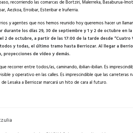
paso, recorriendo las comarcas de Bortziri, Malerreka, Basaburua-Imot
ar, Aezkoa, Erroibar, Esteribar e Iruñerria.
barrios y agentes que nos hemos reunido hoy queremos hacer un llama
ar durante los días 29, 30 de septiembre y 1 y 2 de octubre en la
el 2 de octubre, a partir de las 17:00 de la tarde desde “Cuatro
todos y todas, el último tramo hasta Berriozar. Al llegar a Berri
o, proyecciones de vídeo y demás.
e recorrer entre todos/as, caminando, ibilian-ibilian. Es imprescindi
sible y operativo en las calles. Es imprescindible que las carreteras n
a de Lesaka a Berriozar marcará un hito de cara al futuro.
tzulia