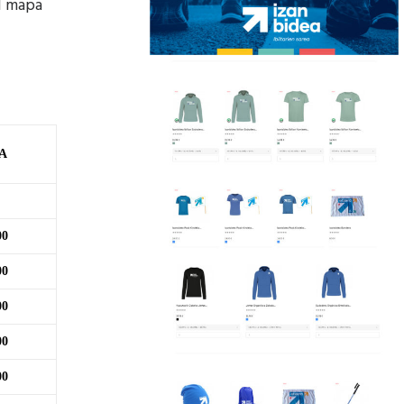
el mapa
A
00
00
00
00
00