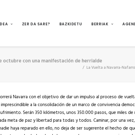
IDEA
ZER DA SARE?
BAZKIDETU
BERRIAK
AGEN
 de octubre con una manifestación de herrialde
La Vuelta a Navarra-Nafarroa
orrerá Navarra con el objetivo de dar un impulso al proceso de vuelt
imprescindible a la consolidación de un marco de convivencia democ
l sufrimiento. Serán 350 kilómetros, unos 350.000 pasos, que miles de 
ada meta de paz y libertad para todas y todos. Caminar, por una vez,
 nadie haya reparado en ello, no deja de ser sugerente el hecho de q