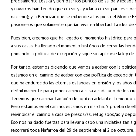
precisamente Lesaka y Berriozar los puntos de salida y llegad
y navarros han tenido que cruzar y ayudar a cruzar para escapa
nazismo); y la Berriozar que se extiende a los pies del Monte E
prisioneros que solamente querían vivir en libertad. La idea d
Pues bien, creemos que ha llegado el momento histórico para qu
a sus casas. Ha llegado el momento histórico de cerrar las herid
primando la política de excepción y sigue sin aplicarse la ley de
Por tanto, estamos diciendo que vamos a acabar con la polític
estamos en el camino de acabar con esa política de excepción t
que ha endurecido las eternas estancias en prisión y los años 
definitivamente para poner camino a casa a cada uno de los ci
Tenemos que caminar también de aquí en adelante. Teniendo c
Pero estamos en el camino, estamos en marcha. Y prueba de e
reivindicar el camino a casa de presos/as, refugiados/as y depo
Eso nos ha dado fuerzas para llevar a cabo una iniciativa tan sig
recorrerá toda Nafarroa del 29 de septiembre al 2 de octubre, 