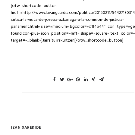
[otw_shortcode_button
href=»http://www.lavanguardia.com/politica/20150211/5442713031
critica-la-visita-de-joseba-azkarraga-a-la-comision-de-justicia-
parlament.html» size=»medium» bgcolor=»#ff4b44″ icon_type=»ge
foundicon-plus» icon_position=»left» shape=»square» text_color=»
target=»_blank»]Jarraitu irakurtzen[/otw_shortcode_button]
IZAN SAREKIDE