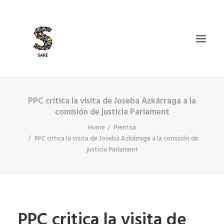
PPC critica la visita de Joseba Azkárraga a la
IZAN BIDEA
comisión de justicia Parlament
ZER DA SARE?
Home
Prentsa
BAZKIDETU
PPC critica la visita de Joseba Azkárraga a la comisión de
justicia Parlament
BERRIAK
AGENDA
DOSIERRAK
SEARCH
PPC critica la visita de