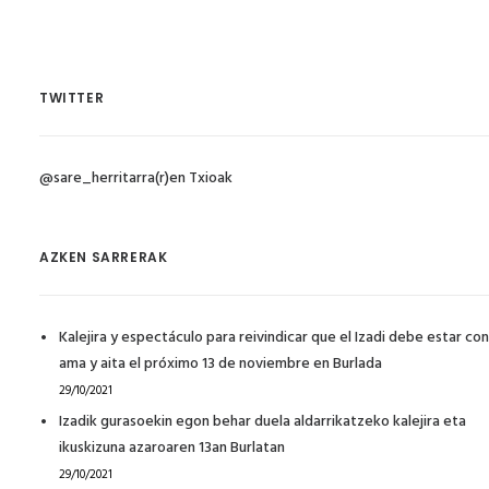
TWITTER
@sare_herritarra(r)en Txioak
AZKEN SARRERAK
Kalejira y espectáculo para reivindicar que el Izadi debe estar con
ama y aita el próximo 13 de noviembre en Burlada
29/10/2021
Izadik gurasoekin egon behar duela aldarrikatzeko kalejira eta
ikuskizuna azaroaren 13an Burlatan
29/10/2021