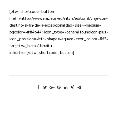
[otw_shortcode_button
href=»http://www.naiz.eus/eu/iritzia/editorial/viaje-con-
destino-al-fin-de-la-excepcionalidad» size=»medium»
bgcolor=»#ff4b44″ icon_type=»general foundicon-plus»
icon_position=»left» shape=»square» text_color=»#fff»
target=»_blank»]Jarraitu
irakurtzen[/otw_shortcode_button]