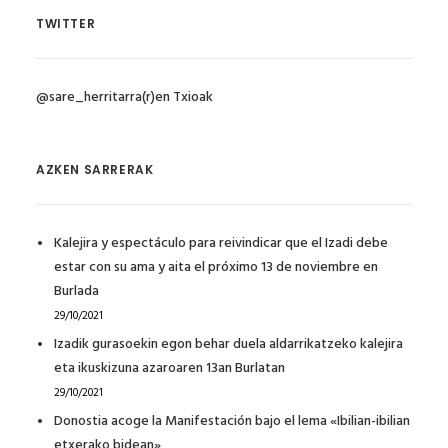
TWITTER
@sare_herritarra(r)en Txioak
AZKEN SARRERAK
Kalejira y espectáculo para reivindicar que el Izadi debe
estar con su ama y aita el próximo 13 de noviembre en
Burlada
29/10/2021
Izadik gurasoekin egon behar duela aldarrikatzeko kalejira
eta ikuskizuna azaroaren 13an Burlatan
29/10/2021
Donostia acoge la Manifestación bajo el lema «Ibilian-ibilian
etxerako bidean»