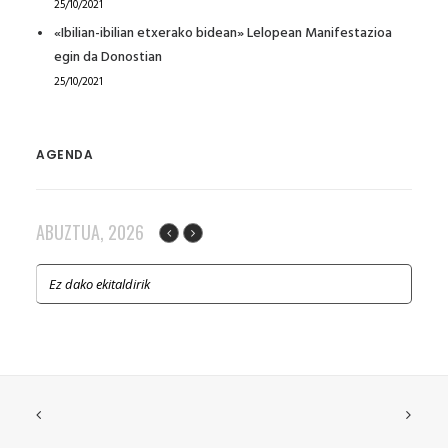
25/10/2021
«Ibilian-ibilian etxerako bidean» Lelopean Manifestazioa
egin da Donostian
25/10/2021
AGENDA
ABUZTUA, 2026
Ez dako ekitaldirik