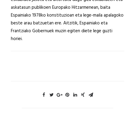
askatasun publikoen Europako Hitzarmenean, baita
Espainiako 1978ko konstituzioan eta lege-maila apalagoko
beste arau batzuetan ere. Aitzitik, Espainiako eta
Frantziako Gobernuek muzin egiten diete lege guzti
horiei.