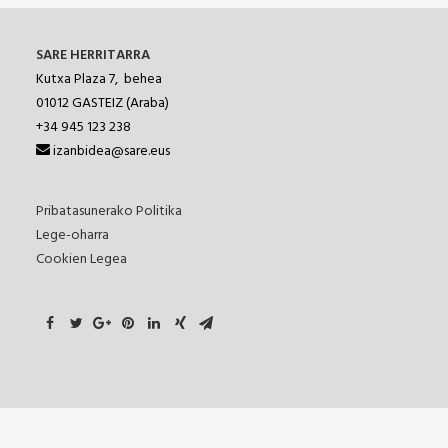
SARE HERRITARRA
Kutxa Plaza 7, behea
01012
GASTEIZ (Araba)
+34 945 123 238
izanbidea@sare.eus
Pribatasunerako Politika
Lege-oharra
Cookien Legea