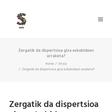
Zergatik da dispertsioa giza eskubideen
IZAN BIDEA
urraketa?
ZER DA SARE?
Home
Iritzia
BAZKIDETU
Zergatik da dispertsioa giza eskubideen urraketa?
BERRIAK
AGENDA
DOSIERRAK
Zergatik da dispertsioa
SEARCH