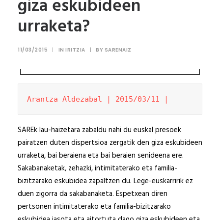
giza eskubideen
urraketa?
11/03/2015
|
IN
IRITZIA
|
BY
SARENAIZ
Arantza Aldezabal | 2015/03/11 |
SAREk lau-haizetara zabaldu nahi du euskal presoek
pairatzen duten dispertsioa zergatik den giza eskubideen
urraketa, bai beraiena eta bai beraien senideena ere.
Sakabanaketak, zehazki, intimitaterako eta familia-
bizitzarako eskubidea zapaltzen du. Lege-euskarririk ez
duen zigorra da sakabanaketa. Espetxean diren
pertsonen intimitaterako eta familia-bizitzarako
eskubidea jasota eta aitortuta dago giza eskubideen eta