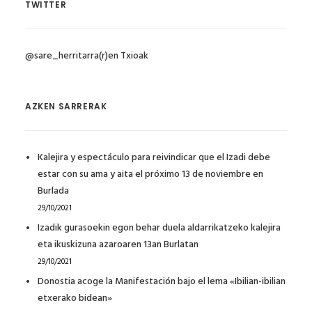
TWITTER
@sare_herritarra(r)en Txioak
AZKEN SARRERAK
Kalejira y espectáculo para reivindicar que el Izadi debe
estar con su ama y aita el próximo 13 de noviembre en
Burlada
29/10/2021
Izadik gurasoekin egon behar duela aldarrikatzeko kalejira
eta ikuskizuna azaroaren 13an Burlatan
29/10/2021
Donostia acoge la Manifestación bajo el lema «Ibilian-ibilian
etxerako bidean»